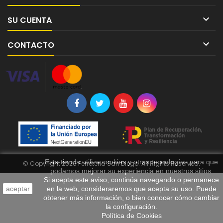

SU CUENTA

CONTACTO
Esta tienda utiliza cookies y otras tecnologías para que
© Copyright 2026 Ferreteria San Diego. All Rights Reserved.
podamos mejorar su experiencia en nuestros sitios.
Si acepta este aviso, continúa navegando o permanece
aceptar
en la web, consideraremos que acepta su uso. Puede
obtener más información, o bien conocer cómo cambiar
la configuración.
Política de Cookies