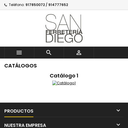
Teléfono:
917850072 / 914777652



CATÁLOGOS
Catálogo 1

PRODUCTOS

NUESTRA EMPRESA