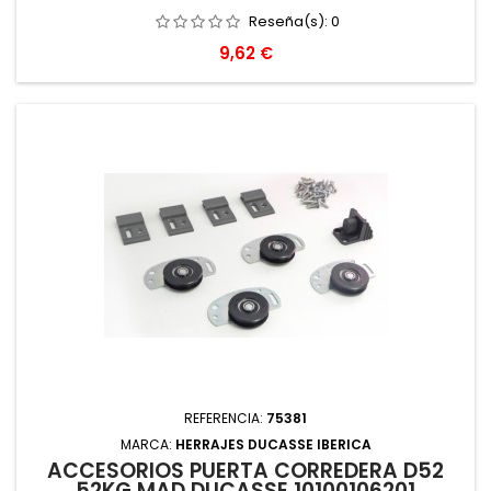
Reseña(s):
0
Precio
9,62 €
REFERENCIA:
75381
MARCA:
HERRAJES DUCASSE IBERICA
ACCESORIOS PUERTA CORREDERA D52
52KG MAD DUCASSE 10100106201