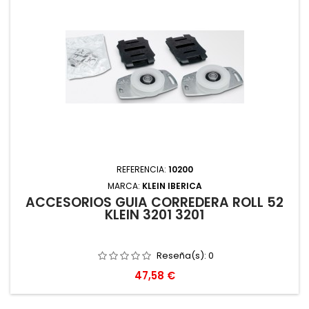
REFERENCIA:
10200
MARCA:
KLEIN IBERICA
ACCESORIOS GUIA CORREDERA ROLL 52
KLEIN 3201 3201
Reseña(s):
0
Precio
47,58 €