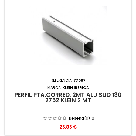
REFERENCIA:
77087
MARCA:
KLEIN IBERICA
PERFIL PTA.CORRED. 2MT ALU SLID 130
2752 KLEIN 2 MT
Reseña(s):
0
Precio
25,85 €