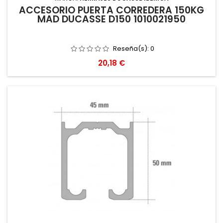
ACCESORIO PUERTA CORREDERA 150KG
MAD DUCASSE D150 1010021950
Reseña(s):
0
Precio
20,18 €