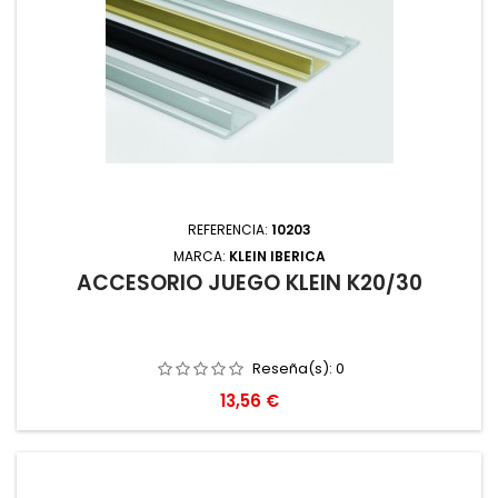
REFERENCIA:
10203
MARCA:
KLEIN IBERICA
ACCESORIO JUEGO KLEIN K20/30
Reseña(s):
0
Precio
13,56 €