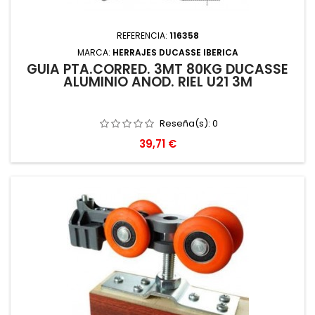
REFERENCIA:
116358
MARCA:
HERRAJES DUCASSE IBERICA
GUIA PTA.CORRED. 3MT 80KG DUCASSE
ALUMINIO ANOD. RIEL U21 3M
Reseña(s):
0
Precio
39,71 €