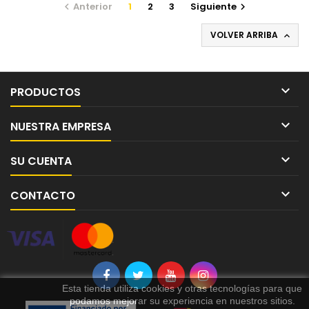
Anterior
1
2
3
Siguiente


VOLVER ARRIBA


PRODUCTOS

NUESTRA EMPRESA

SU CUENTA

CONTACTO
Esta tienda utiliza cookies y otras tecnologías para que
podamos mejorar su experiencia en nuestros sitios.