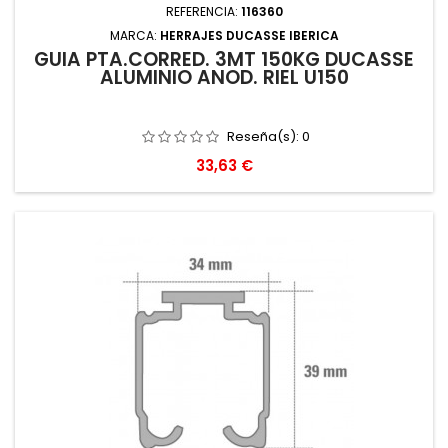
REFERENCIA:
116360
MARCA:
HERRAJES DUCASSE IBERICA
GUIA PTA.CORRED. 3MT 150KG DUCASSE
ALUMINIO ANOD. RIEL U150
Reseña(s):
0
Precio
33,63 €