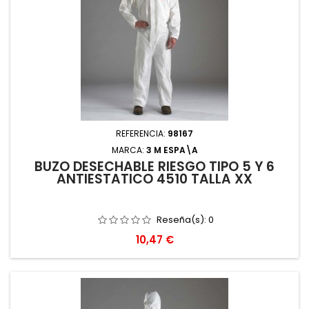
REFERENCIA:
98167
MARCA:
3 M ESPA\A
BUZO DESECHABLE RIESGO TIPO 5 Y 6
ANTIESTATICO 4510 TALLA XX
Reseña(s):
0
Precio
10,47 €