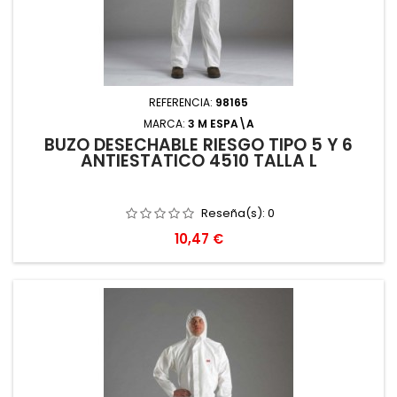
REFERENCIA:
98165
MARCA:
3 M ESPA\A
BUZO DESECHABLE RIESGO TIPO 5 Y 6
ANTIESTATICO 4510 TALLA L
Reseña(s):
0
Precio
10,47 €