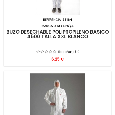
REFERENCIA:
98164
MARCA:
3 M ESPA\A
BUZO DESECHABLE POLIPROPILENO BASICO
4500 TALLA XXL BLANCO
Reseña(s):
0
Precio
6,25 €