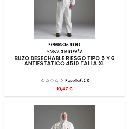
REFERENCIA:
98166
MARCA:
3 M ESPA\A
BUZO DESECHABLE RIESGO TIPO 5 Y 6
ANTIESTATICO 4510 TALLA XL
Reseña(s):
0
Precio
10,47 €