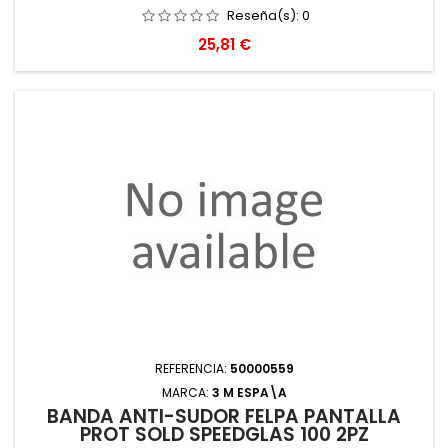
Reseña(s):
0
Precio
25,81 €
REFERENCIA:
50000559
MARCA:
3 M ESPA\A
BANDA ANTI-SUDOR FELPA PANTALLA
PROT SOLD SPEEDGLAS 100 2PZ