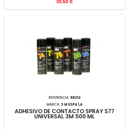
Precio
30,50 €
REFERENCIA:
98212
MARCA:
3 M ESPA\A
ADHESIVO DE CONTACTO SPRAY S77
UNIVERSAL 3M 500 ML