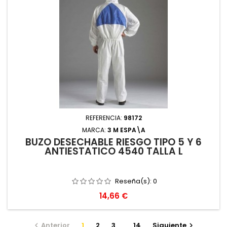
REFERENCIA:
98172
MARCA:
3 M ESPA\A
BUZO DESECHABLE RIESGO TIPO 5 Y 6
ANTIESTATICO 4540 TALLA L
Reseña(s):
0
Precio
14,66 €
Anterior
1
2
3
…
14
Siguiente

