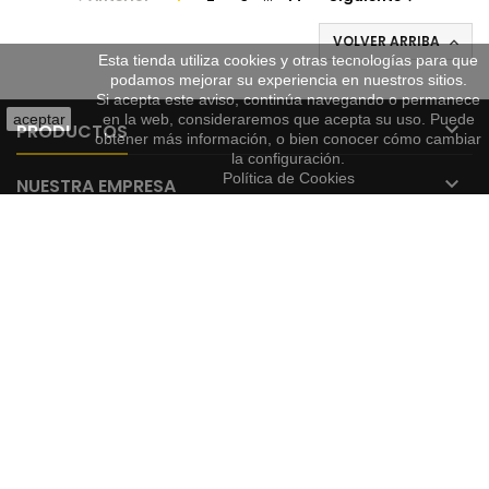
VOLVER ARRIBA

Esta tienda utiliza cookies y otras tecnologías para que
podamos mejorar su experiencia en nuestros sitios.
Si acepta este aviso, continúa navegando o permanece
aceptar
en la web, consideraremos que acepta su uso. Puede

PRODUCTOS
obtener más información, o bien conocer cómo cambiar
la configuración.
Política de Cookies

NUESTRA EMPRESA

SU CUENTA

CONTACTO