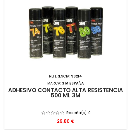
REFERENCIA:
98214
MARCA:
3 M ESPA\A
ADHESIVO CONTACTO ALTA RESISTENCIA
500 ML 3M
Reseña(s):
0
Precio
29,80 €