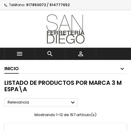
Teléfono:
917850072 / 914777652



INICIO
LISTADO DE PRODUCTOS POR MARCA 3 M
ESPA\A

Relevancia
Mostrando 1-12 de 157 artículo(s)