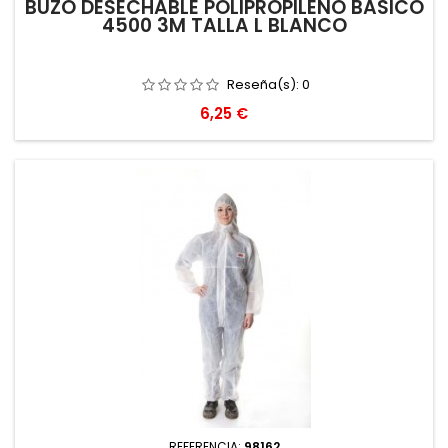
BUZO DESECHABLE POLIPROPILENO BASICO
4500 3M TALLA L BLANCO
Reseña(s):
0
Precio
6,25 €
REFERENCIA:
98162