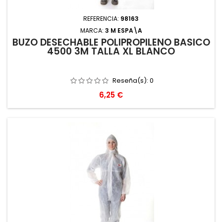
REFERENCIA:
98163
MARCA:
3 M ESPA\A
BUZO DESECHABLE POLIPROPILENO BASICO
4500 3M TALLA XL BLANCO
Reseña(s):
0
Precio
6,25 €