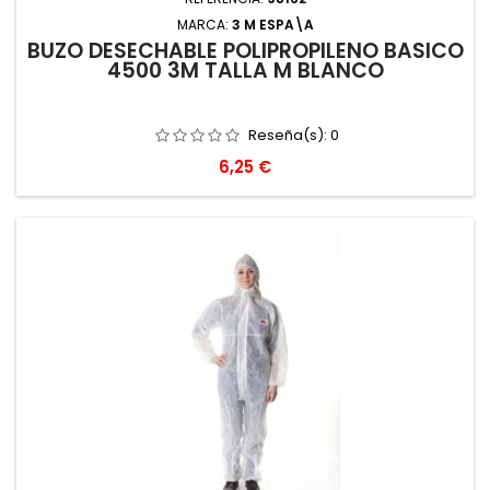
MARCA:
3 M ESPA\A
BUZO DESECHABLE POLIPROPILENO BASICO
4500 3M TALLA M BLANCO
Reseña(s):
0
Precio
6,25 €