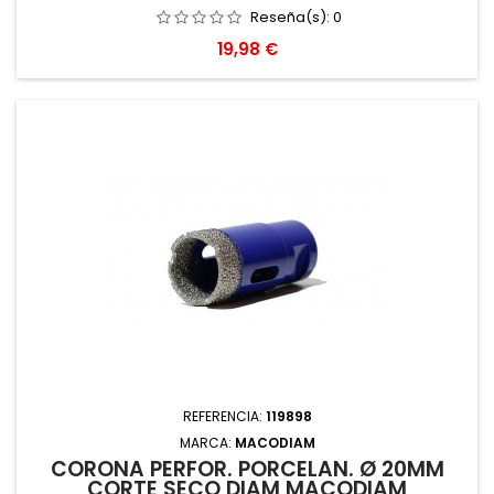
Reseña(s):
0
Precio
19,98 €
REFERENCIA:
119898
MARCA:
MACODIAM
CORONA PERFOR. PORCELAN. Ø 20MM
CORTE SECO DIAM MACODIAM