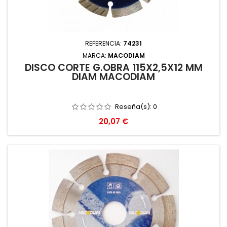
REFERENCIA:
74231
MARCA:
MACODIAM
DISCO CORTE G.OBRA 115X2,5X12 MM
DIAM MACODIAM
Reseña(s):
0
Precio
20,07 €