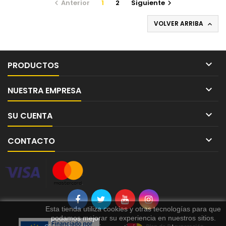
Anterior
1
2
Siguiente


VOLVER ARRIBA


PRODUCTOS

NUESTRA EMPRESA

SU CUENTA

CONTACTO
Esta tienda utiliza cookies y otras tecnologías para que
podamos mejorar su experiencia en nuestros sitios.