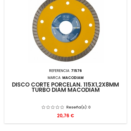
REFERENCIA:
71576
MARCA:
MACODIAM
DISCO CORTE PORCELAN. 115X1,2X8MM
TURBO DIAM MACODIAM
Reseña(s):
0
Precio
20,76 €