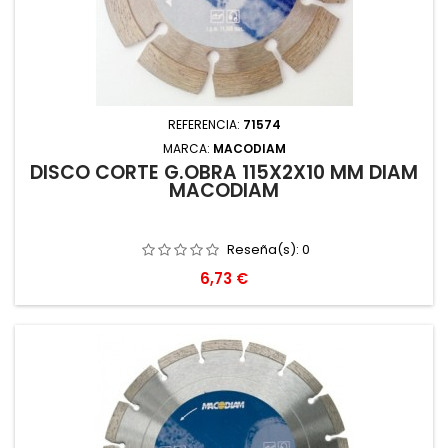
REFERENCIA:
71574
MARCA:
MACODIAM
DISCO CORTE G.OBRA 115X2X10 MM DIAM
MACODIAM
Reseña(s):
0
Precio
6,73 €