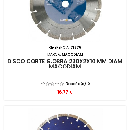
REFERENCIA:
71575
MARCA:
MACODIAM
DISCO CORTE G.OBRA 230X2X10 MM DIAM
MACODIAM
Reseña(s):
0
Precio
16,77 €