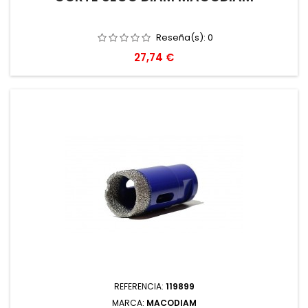
Reseña(s):
0
Precio
27,74 €
REFERENCIA:
119899
MARCA:
MACODIAM