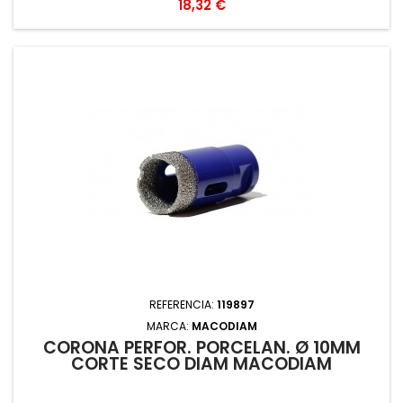
Precio
18,32 €
REFERENCIA:
119897
MARCA:
MACODIAM
CORONA PERFOR. PORCELAN. Ø 10MM
CORTE SECO DIAM MACODIAM