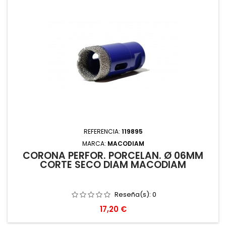
REFERENCIA:
119895
MARCA:
MACODIAM
CORONA PERFOR. PORCELAN. Ø 06MM
CORTE SECO DIAM MACODIAM
Reseña(s):
0
Precio
17,20 €