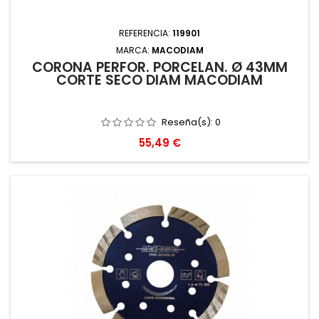
REFERENCIA:
119901
MARCA:
MACODIAM
CORONA PERFOR. PORCELAN. Ø 43MM
CORTE SECO DIAM MACODIAM
Reseña(s):
0
Precio
55,49 €