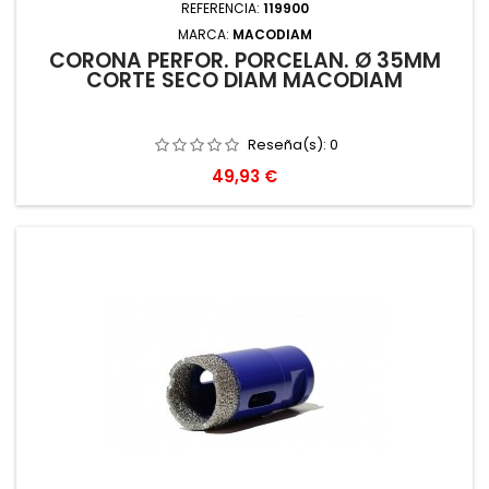
REFERENCIA:
119900
MARCA:
MACODIAM
CORONA PERFOR. PORCELAN. Ø 35MM
CORTE SECO DIAM MACODIAM
Reseña(s):
0
Precio
49,93 €