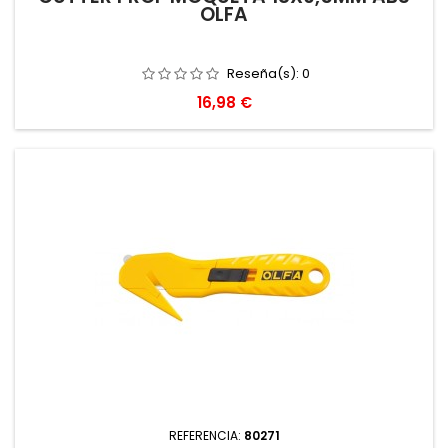
OLFA
Reseña(s):
0
Precio
16,98 €
REFERENCIA:
80271