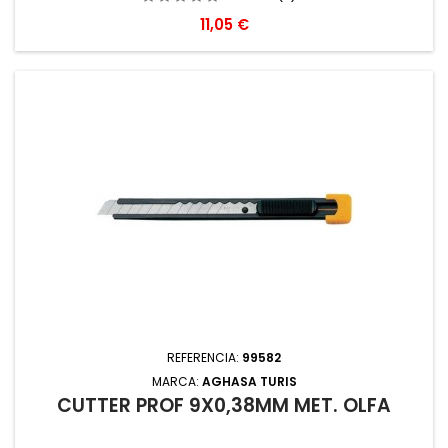
Precio
11,05 €
REFERENCIA:
99582
MARCA:
AGHASA TURIS
CUTTER PROF 9X0,38MM MET. OLFA