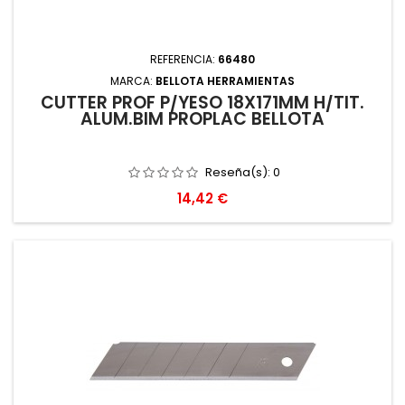
REFERENCIA:
66480
MARCA:
BELLOTA HERRAMIENTAS
CUTTER PROF P/YESO 18X171MM H/TIT.
ALUM.BIM PROPLAC BELLOTA
Reseña(s):
0
Precio
14,42 €