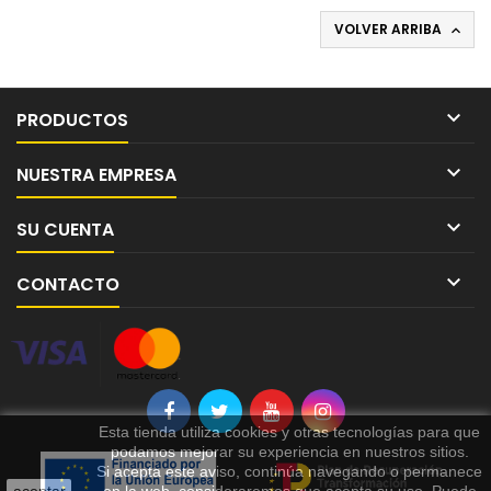
VOLVER ARRIBA


PRODUCTOS

NUESTRA EMPRESA

SU CUENTA

CONTACTO
Esta tienda utiliza cookies y otras tecnologías para que
podamos mejorar su experiencia en nuestros sitios.
Si acepta este aviso, continúa navegando o permanece