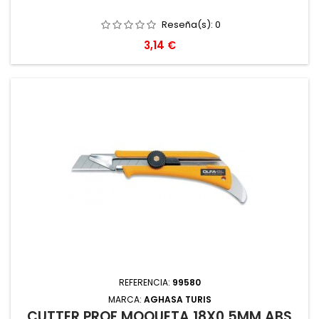
Reseña(s):
0
Precio
3,14 €
REFERENCIA:
99580
MARCA:
AGHASA TURIS
CUTTER PROF MOQUETA 18X0,5MM ABS