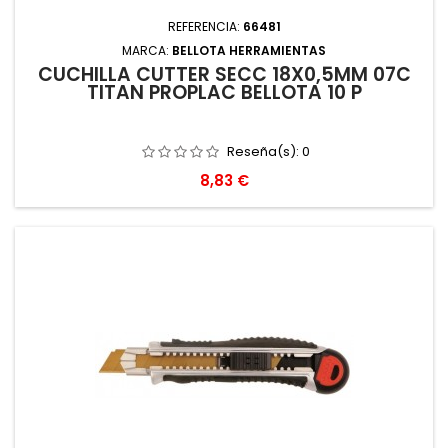
REFERENCIA:
66481
MARCA:
BELLOTA HERRAMIENTAS
CUCHILLA CUTTER SECC 18X0,5MM 07C
TITAN PROPLAC BELLOTA 10 P
Reseña(s):
0
Precio
8,83 €