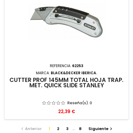
REFERENCIA:
62253
MARCA:
BLACK&DECKER IBERICA.
CUTTER PROF 145MM TOTAL HOJA TRAP.
MET. QUICK SLIDE STANLEY
Reseña(s):
0
Precio
22,39 €
Anterior
1
2
3
…
8
Siguiente

