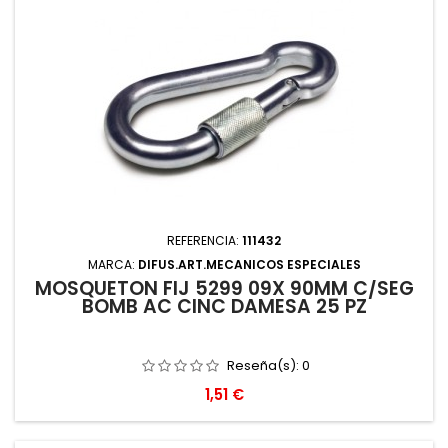
REFERENCIA:
111432
MARCA:
DIFUS.ART.MECANICOS ESPECIALES
MOSQUETON FIJ 5299 09X 90MM C/SEG
BOMB AC CINC DAMESA 25 PZ
Reseña(s):
0
Precio
1,51 €