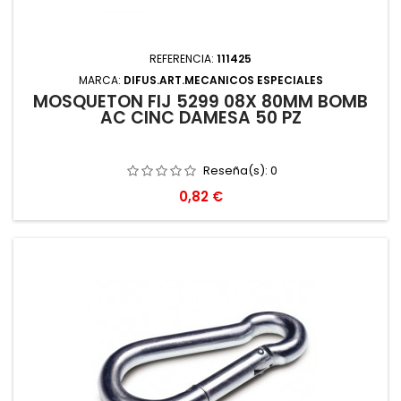
REFERENCIA:
111425
MARCA:
DIFUS.ART.MECANICOS ESPECIALES
MOSQUETON FIJ 5299 08X 80MM BOMB
AC CINC DAMESA 50 PZ
Reseña(s):
0
Precio
0,82 €