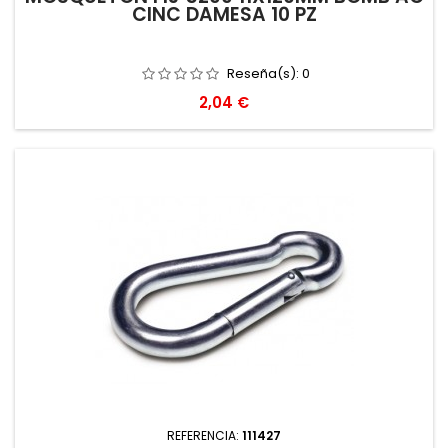
CINC DAMESA 10 PZ
Reseña(s):
0
Precio
2,04 €
REFERENCIA:
111427