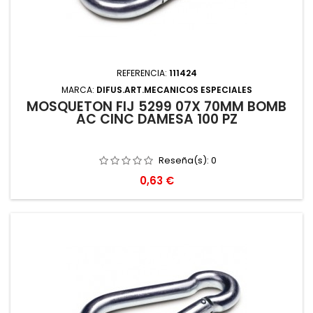
REFERENCIA:
111424
MARCA:
DIFUS.ART.MECANICOS ESPECIALES
MOSQUETON FIJ 5299 07X 70MM BOMB
AC CINC DAMESA 100 PZ
Reseña(s):
0
Precio
0,63 €