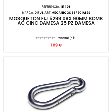
REFERENCIA:
111426
MARCA:
DIFUS.ART.MECANICOS ESPECIALES
MOSQUETON FIJ 5299 09X 90MM BOMB
AC CINC DAMESA 25 PZ DAMESA
Reseña(s):
0
Precio
1,09 €