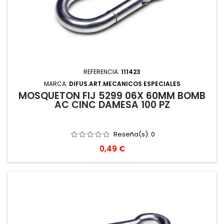
REFERENCIA:
111423
MARCA:
DIFUS.ART.MECANICOS ESPECIALES
MOSQUETON FIJ 5299 06X 60MM BOMB
AC CINC DAMESA 100 PZ
Reseña(s):
0
Precio
0,49 €