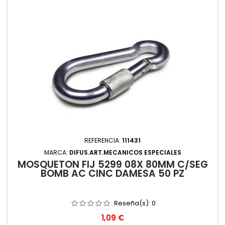
REFERENCIA:
111431
MARCA:
DIFUS.ART.MECANICOS ESPECIALES
MOSQUETON FIJ 5299 08X 80MM C/SEG
BOMB AC CINC DAMESA 50 PZ
Reseña(s):
0
Precio
1,09 €