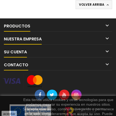
VOLVER ARRIBA


PRODUCTOS

NUESTRA EMPRESA

SU CUENTA

CONTACTO
Esta tienda utiliza cookies y otras tecnologías para que
podamos mejorar su experiencia en nuestros sitios.
Si acepta este aviso, continúa navegando o permanece
aceptar
en la web, consideraremos que acepta su uso. Puede