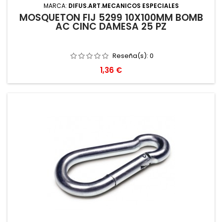
MARCA:
DIFUS.ART.MECANICOS ESPECIALES
MOSQUETON FIJ 5299 10X100MM BOMB
AC CINC DAMESA 25 PZ
Reseña(s):
0
Precio
1,36 €