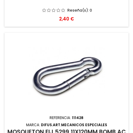
Reseña(s):
0
Precio
2,40 €
REFERENCIA:
111428
MARCA:
DIFUS.ART.MECANICOS ESPECIALES
MOSQUETON FIJ 5299 11X120MM BOMB AC