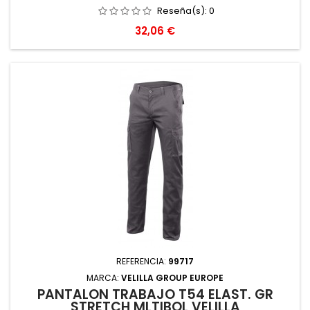
Reseña(s):
0
Precio
32,06 €
REFERENCIA:
99717
MARCA:
VELILLA GROUP EUROPE
PANTALON TRABAJO T54 ELAST. GR
STRETCH MLTIBOL VELILLA