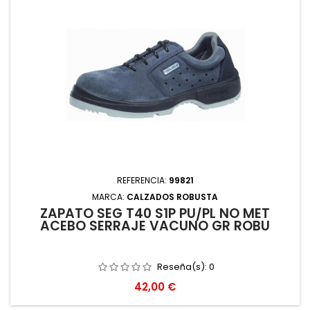
REFERENCIA:
99821
MARCA:
CALZADOS ROBUSTA
ZAPATO SEG T40 S1P PU/PL NO MET
ACEBO SERRAJE VACUNO GR ROBU
Reseña(s):
0
Precio
42,00 €