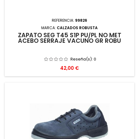
REFERENCIA:
99826
MARCA:
CALZADOS ROBUSTA
ZAPATO SEG T45 S1P PU/PL NO MET
ACEBO SERRAJE VACUNO GR ROBU
Reseña(s):
0
Precio
42,00 €