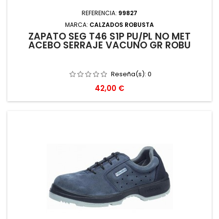
REFERENCIA:
99827
MARCA:
CALZADOS ROBUSTA
ZAPATO SEG T46 S1P PU/PL NO MET
ACEBO SERRAJE VACUNO GR ROBU
Reseña(s):
0
Precio
42,00 €