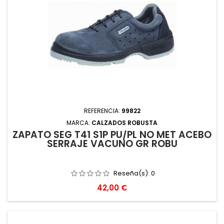
REFERENCIA:
99822
MARCA:
CALZADOS ROBUSTA
ZAPATO SEG T41 S1P PU/PL NO MET ACEBO
SERRAJE VACUNO GR ROBU
Reseña(s):
0
Precio
42,00 €