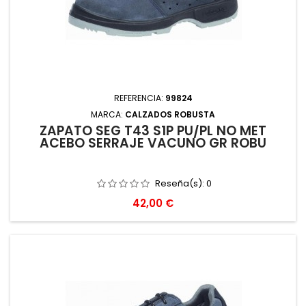
REFERENCIA:
99824
MARCA:
CALZADOS ROBUSTA
ZAPATO SEG T43 S1P PU/PL NO MET
ACEBO SERRAJE VACUNO GR ROBU
Reseña(s):
0
Precio
42,00 €