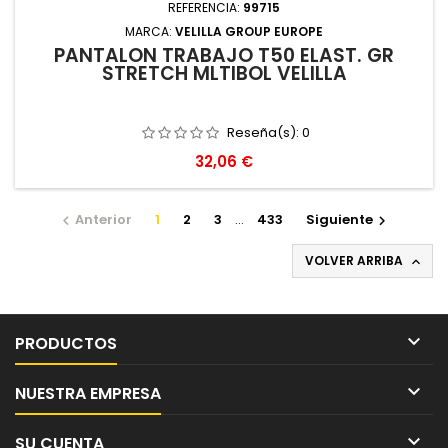
REFERENCIA:
99715
MARCA:
VELILLA GROUP EUROPE
PANTALON TRABAJO T50 ELAST. GR
STRETCH MLTIBOL VELILLA
Reseña(s):
0
Precio
32,06 €
Anterior
1
2
3
…
433
Siguiente


VOLVER ARRIBA


PRODUCTOS

NUESTRA EMPRESA

SU CUENTA