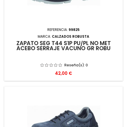
REFERENCIA:
99825
MARCA:
CALZADOS ROBUSTA
ZAPATO SEG T44 S1P PU/PL NO MET
ACEBO SERRAJE VACUNO GR ROBU
Reseña(s):
0
Precio
42,00 €