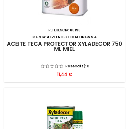
REFERENCIA:
88198
MARCA:
AKZO NOBEL COATINGS S.A
ACEITE TECA PROTECTOR XYLADECOR 750
ML MIEL
Reseña(s):
0
Precio
11,44 €