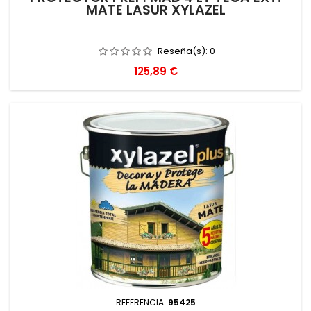
MATE LASUR XYLAZEL
Reseña(s):
0
Precio
125,89 €
REFERENCIA:
95425