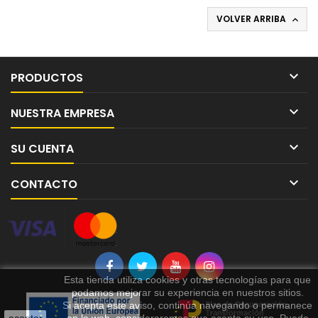
VOLVER ARRIBA


PRODUCTOS

NUESTRA EMPRESA

SU CUENTA

CONTACTO
Esta tienda utiliza cookies y otras tecnologías para que
podamos mejorar su experiencia en nuestros sitios.
Si acepta este aviso, continúa navegando o permanece