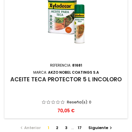
REFERENCIA:
81681
MARCA:
AKZO NOBEL COATINGS S.A
ACEITE TECA PROTECTOR 5 L INCOLORO
Reseña(s):
0
Precio
70,05 €
Anterior
1
2
3
…
17
Siguiente

