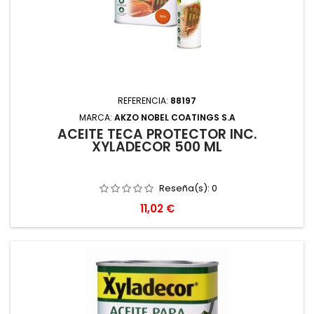
REFERENCIA:
88197
MARCA:
AKZO NOBEL COATINGS S.A
ACEITE TECA PROTECTOR INC.
XYLADECOR 500 ML
Reseña(s):
0
Precio
11,02 €