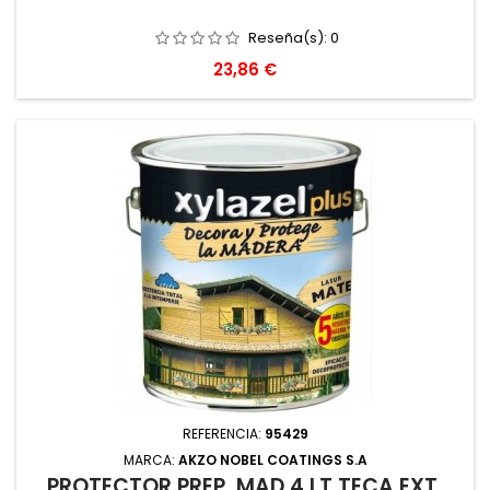
Reseña(s):
0
Precio
23,86 €
REFERENCIA:
95429
MARCA:
AKZO NOBEL COATINGS S.A
PROTECTOR PREP. MAD 4 LT TECA EXT.