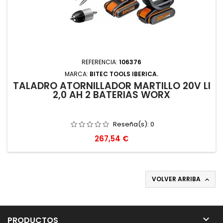
REFERENCIA:
106376
MARCA:
BITEC TOOLS IBERICA.
TALADRO ATORNILLADOR MARTILLO 20V LI
2,0 AH 2 BATERIAS WORX
Reseña(s):
0
Precio
267,54 €
VOLVER ARRIBA


PRODUCTOS