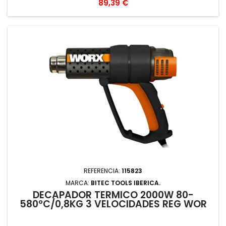
Precio
89,39 €
REFERENCIA:
115823
MARCA:
BITEC TOOLS IBERICA.
DECAPADOR TERMICO 2000W 80-
580ºC/0,8KG 3 VELOCIDADES REG WOR