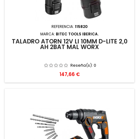
REFERENCIA:
115820
MARCA:
BITEC TOOLS IBERICA.
TALADRO ATORN 12V LI 10MM D-LITE 2,0
AH 2BAT MAL WORX
Reseña(s):
0
Precio
147,66 €