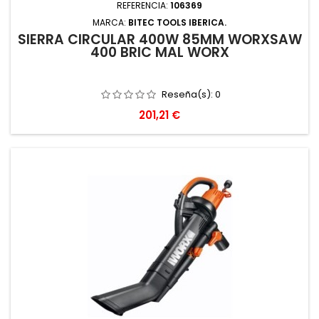
REFERENCIA:
106369
MARCA:
BITEC TOOLS IBERICA.
SIERRA CIRCULAR 400W 85MM WORXSAW
400 BRIC MAL WORX
Reseña(s):
0
Precio
201,21 €