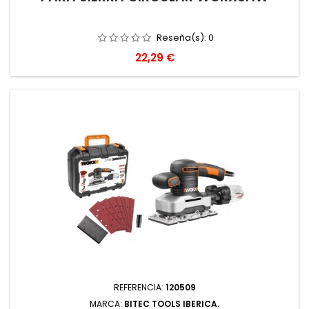
Reseña(s):
0
Precio
22,29 €
REFERENCIA:
120509
MARCA:
BITEC TOOLS IBERICA.