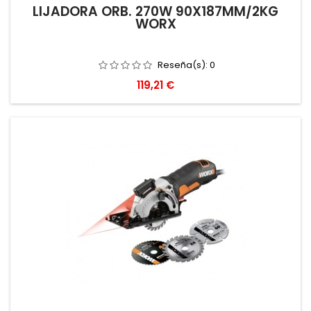
LIJADORA ORB. 270W 90X187MM/2KG
WORX
Reseña(s):
0
Precio
119,21 €