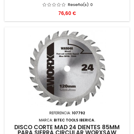
Reseña(s):
0
Precio
76,60 €
REFERENCIA:
107792
MARCA:
BITEC TOOLS IBERICA.
DISCO CORTE MAD 24 DIENTES 85MM
PARA SIERRA CIRCULAR WORXSAW