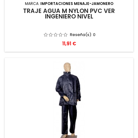
MARCA:
IMPORTACIONES MENAJE-JAMONERO
TRAJE AGUA M NYLON PVC VER
INGENIERO NIVEL
Reseña(s):
0
Precio
11,91 €