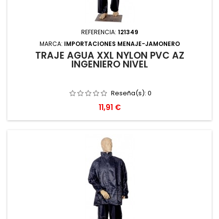
REFERENCIA:
121349
MARCA:
IMPORTACIONES MENAJE-JAMONERO
TRAJE AGUA XXL NYLON PVC AZ
INGENIERO NIVEL
Reseña(s):
0
Precio
11,91 €