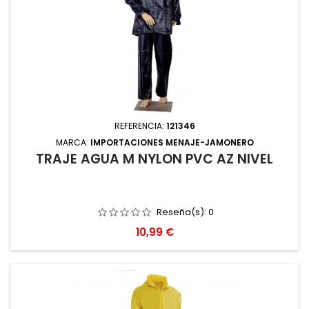
REFERENCIA:
121346
MARCA:
IMPORTACIONES MENAJE-JAMONERO
TRAJE AGUA M NYLON PVC AZ NIVEL
Reseña(s):
0
Precio
10,99 €