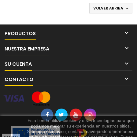
VOLVER ARRIBA


PRODUCTOS

NUESTRA EMPRESA

SU CUENTA

CONTACTO
Esta tienda utiliza cookies y otras tecnologías para que
podamos mejorar su experiencia en nuestros sitios.
Si acepta este aviso, continúa navegando o permanece