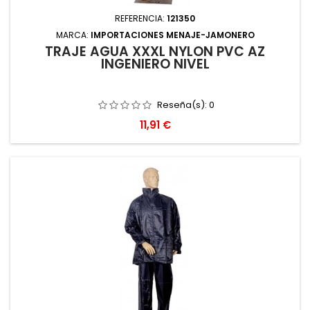
REFERENCIA:
121350
MARCA:
IMPORTACIONES MENAJE-JAMONERO
TRAJE AGUA XXXL NYLON PVC AZ
INGENIERO NIVEL
Reseña(s):
0
Precio
11,91 €