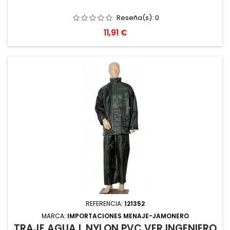
Reseña(s):
0
Precio
11,91 €
REFERENCIA:
121352
MARCA:
IMPORTACIONES MENAJE-JAMONERO
TRAJE AGUA L NYLON PVC VER INGENIERO