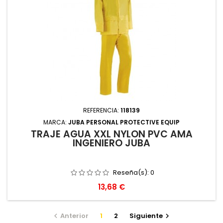
REFERENCIA:
118139
MARCA:
JUBA PERSONAL PROTECTIVE EQUIP
TRAJE AGUA XXL NYLON PVC AMA
INGENIERO JUBA
Reseña(s):
0
Precio
13,68 €
Anterior
1
2
Siguiente

