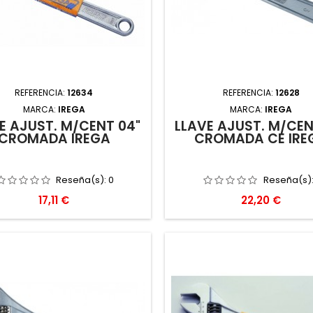
REFERENCIA:
12634
REFERENCIA:
12628
MARCA:
IREGA
MARCA:
IREGA
E AJUST. M/CENT 04"
LLAVE AJUST. M/CEN
CROMADA IREGA
CROMADA CE IRE
Reseña(s):
0
Reseña(s)
Precio
Precio
17,11 €
22,20 €