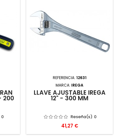
REFERENCIA:
12631
MARCA:
IREGA
GRAN
LLAVE AJUSTABLE IREGA
- 200
12" - 300 MM
:
0
Reseña(s):
0
Precio
41,27 €