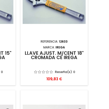
REFERENCIA:
12633
MARCA:
IREGA
T 15"
LLAVE AJUST. M/CENT 18"
GA
CROMADA CE IREGA
:
0
Reseña(s):
0
Precio
109,83 €