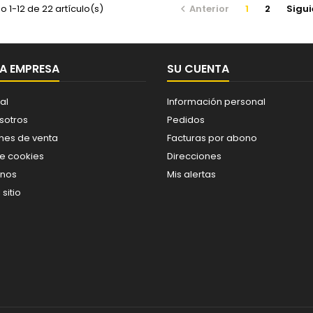
 1-12 de 22 artículo(s)
Anterior
1
2
Sigui

A EMPRESA
SU CUENTA
al
Información personal
sotros
Pedidos
nes de venta
Facturas por abono
de cookies
Direcciones
enos
Mis alertas
sitio