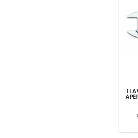
LLA
APE