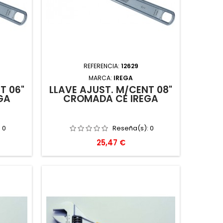
REFERENCIA:
12629
MARCA:
IREGA
T 06"
LLAVE AJUST. M/CENT 08"
GA
CROMADA CE IREGA
:
0
Reseña(s):
0
Precio
25,47 €