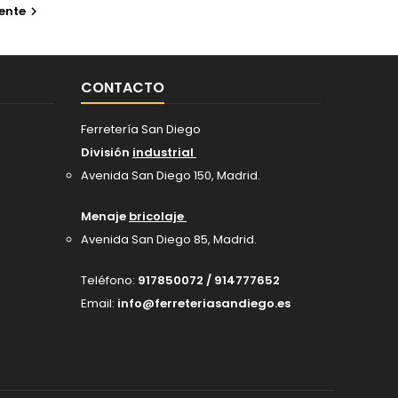
ente

CONTACTO
Ferretería San Diego
División
industrial
Avenida San Diego 150, Madrid
.
Menaje
bricolaje
Avenida San Diego 85, Madrid.
Teléfono:
917850072 / 914777652
Email:
info@ferreteriasandiego.es