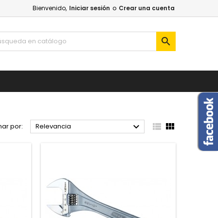
Bienvenido,
Iniciar sesión
o
Crear una cuenta




ar por:
Relevancia