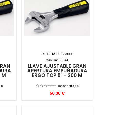
REFERENCIA:
102688
MARCA:
IREGA
GRAN
LLAVE AJUSTABLE GRAN
DURA
APERTURA EMPUÑADURA
0 M
ERGO TOP 8" - 200 M
:
0
Reseña(s):
0
Precio
50,36 €