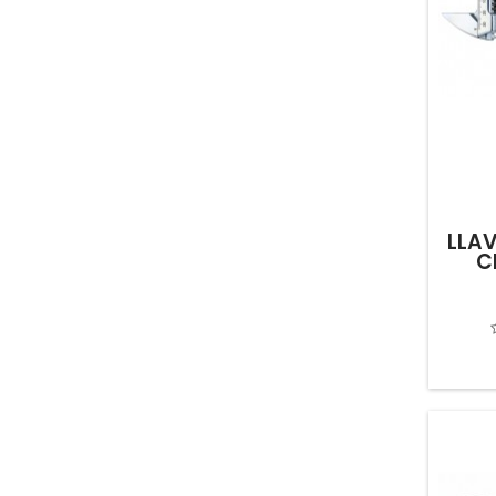
LLAV
C