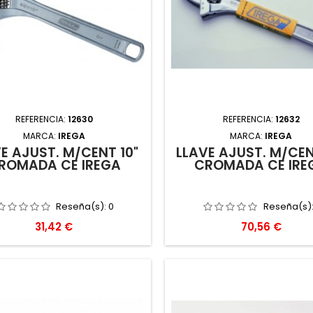
REFERENCIA:
12630
REFERENCIA:
12632
MARCA:
IREGA
MARCA:
IREGA
E AJUST. M/CENT 10"
LLAVE AJUST. M/CEN
ROMADA CE IREGA
CROMADA CE IRE
Reseña(s):
0
Reseña(s)
Precio
Precio
31,42 €
70,56 €