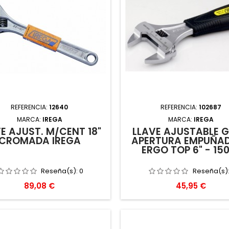
REFERENCIA:
12640
REFERENCIA:
102687
MARCA:
IREGA
MARCA:
IREGA
E AJUST. M/CENT 18"
LLAVE AJUSTABLE 
CROMADA IREGA
APERTURA EMPUÑA
ERGO TOP 6" - 15
Reseña(s):
0
Reseña(s)
Precio
Precio
89,08 €
45,95 €