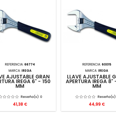
REFERENCIA:
66774
REFERENCIA:
60015
MARCA:
IREGA
MARCA:
IREGA
VE AJUSTABLE GRAN
LLAVE AJUSTABLE 
RTURA IREGA 6" - 150
APERTURA IREGA 8" 
MM
MM
Reseña(s):
0
Reseña(s)
Precio
Precio
41,38 €
44,99 €