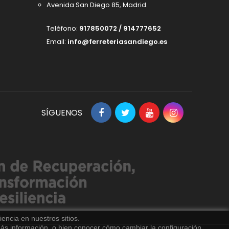
Avenida San Diego 85, Madrid.
Teléfono:
917850072 / 914777652
Email:
info@ferreteriasandiego.es
SÍGUENOS
encia en nuestros sitios.
s información, o bien conocer cómo cambiar la configuración.