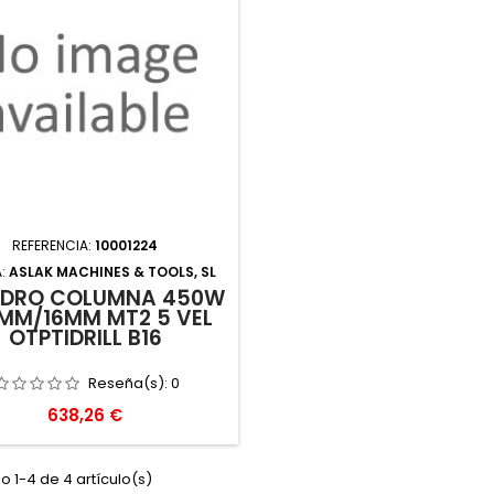
REFERENCIA:
10001224
:
ASLAK MACHINES & TOOLS, SL
ADRO COLUMNA 450W
MM/16MM MT2 5 VEL
OTPTIDRILL B16
Reseña(s):
0
Precio
638,26 €
 1-4 de 4 artículo(s)