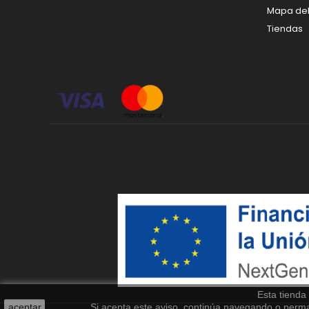
Mapa del 
Tiendas
Esta tienda
aceptar
Si acepta este aviso, continúa navegando o perm