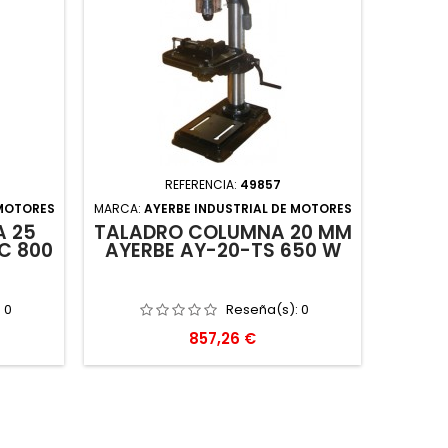
REFERENCIA:
49857
 MOTORES
MARCA:
AYERBE INDUSTRIAL DE MOTORES
 25
TALADRO COLUMNA 20 MM
C 800
AYERBE AY-20-TS 650 W
:
0
Reseña(s):
0
Precio
857,26 €