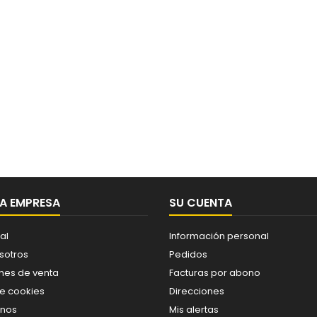
A EMPRESA
SU CUENTA
al
Información personal
sotros
Pedidos
nes de venta
Facturas por abono
de cookies
Direcciones
enos
Mis alertas