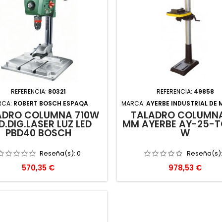
REFERENCIA:
80321
REFERENCIA:
49858
RCA:
ROBERT BOSCH ESPAQA
MARCA:
AYERBE INDUSTRIAL DE
ADRO COLUMNA 710W
TALADRO COLUMNA
D.DIG.LASER LUZ LED
MM AYERBE AY-25-T
PBD40 BOSCH
W
Reseña(s):
0
Reseña(s)
Precio
Precio
570,35 €
978,53 €