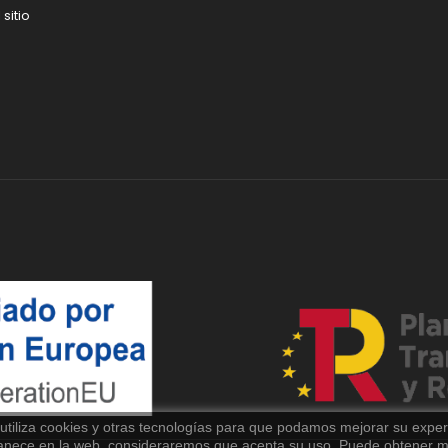
sitio
 utiliza cookies y otras tecnologías para que podamos mejorar su experi
anece en la web, consideraremos que acepta su uso. Puede obtener má