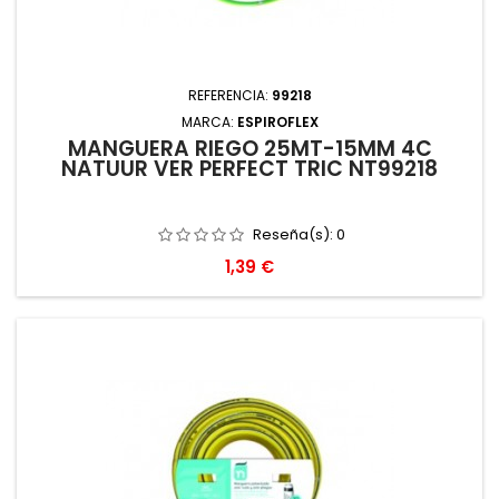
REFERENCIA:
99218
MARCA:
ESPIROFLEX
MANGUERA RIEGO 25MT-15MM 4C
NATUUR VER PERFECT TRIC NT99218
Reseña(s):
0
Precio
1,39 €