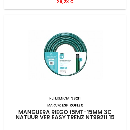
Precio
26,23 €
REFERENCIA:
99211
MARCA:
ESPIROFLEX
MANGUERA RIEGO 15MT-15MM 3C
NATUUR VER EASY TRENZ NT99211 15