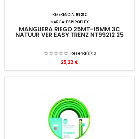
REFERENCIA:
99212
MARCA:
ESPIROFLEX
MANGUERA RIEGO 25MT-15MM 3C
NATUUR VER EASY TRENZ NT99212 25
Reseña(s):
0
Precio
25,22 €