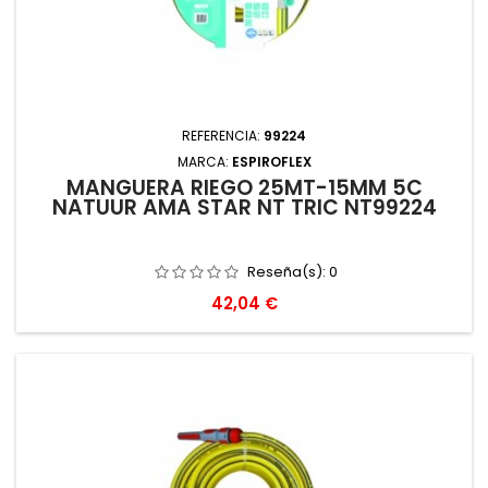
REFERENCIA:
99224
MARCA:
ESPIROFLEX
MANGUERA RIEGO 25MT-15MM 5C
NATUUR AMA STAR NT TRIC NT99224
Reseña(s):
0
Precio
42,04 €