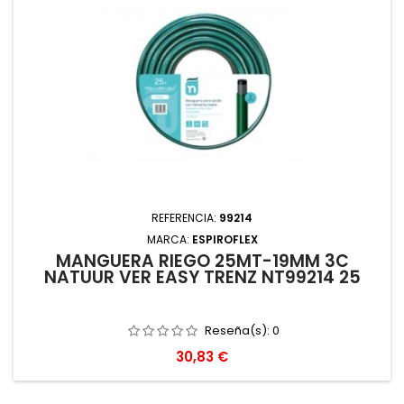
REFERENCIA:
99214
MARCA:
ESPIROFLEX
MANGUERA RIEGO 25MT-19MM 3C
NATUUR VER EASY TRENZ NT99214 25
Reseña(s):
0
Precio
30,83 €