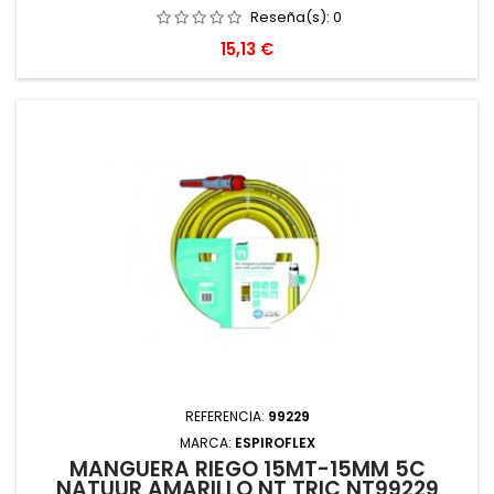
Reseña(s):
0
Precio
15,13 €
REFERENCIA:
99229
MARCA:
ESPIROFLEX
MANGUERA RIEGO 15MT-15MM 5C
NATUUR AMARILLO NT TRIC NT99229