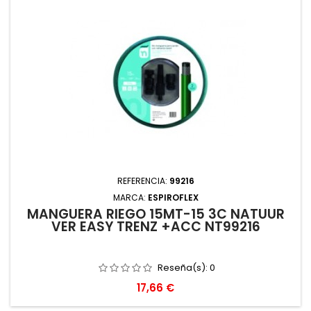
REFERENCIA:
99216
MARCA:
ESPIROFLEX
MANGUERA RIEGO 15MT-15 3C NATUUR
VER EASY TRENZ +ACC NT99216
Reseña(s):
0
Precio
17,66 €