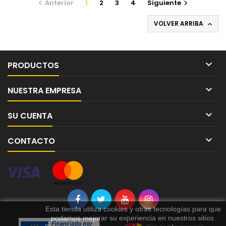
Anterior
1
2
3
4
Siguiente


VOLVER ARRIBA


PRODUCTOS

NUESTRA EMPRESA

SU CUENTA

CONTACTO
Esta tienda utiliza cookies y otras tecnologías para que
podamos mejorar su experiencia en nuestros sitios.