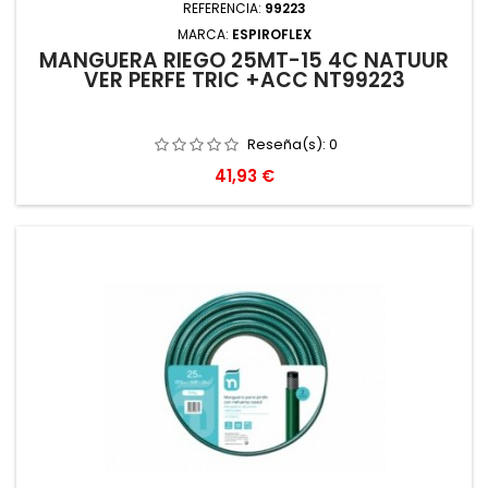
REFERENCIA:
99223
MARCA:
ESPIROFLEX
MANGUERA RIEGO 25MT-15 4C NATUUR
VER PERFE TRIC +ACC NT99223
Reseña(s):
0
Precio
41,93 €