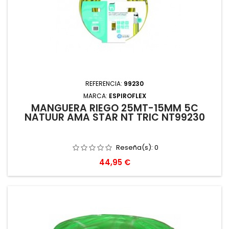
REFERENCIA:
99230
MARCA:
ESPIROFLEX
MANGUERA RIEGO 25MT-15MM 5C
NATUUR AMA STAR NT TRIC NT99230
Reseña(s):
0
Precio
44,95 €