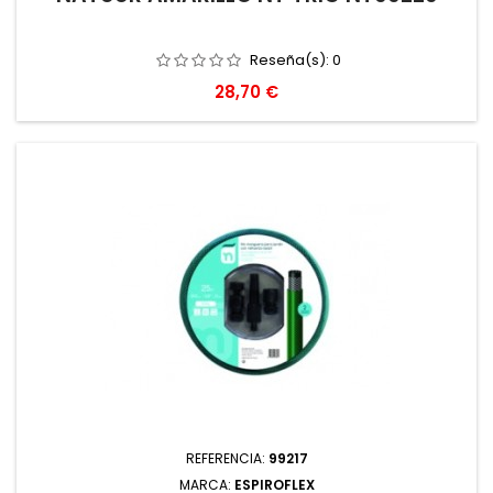
Reseña(s):
0
Precio
28,70 €
REFERENCIA:
99217
MARCA:
ESPIROFLEX