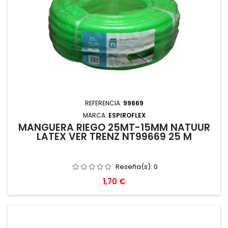
REFERENCIA:
99669
MARCA:
ESPIROFLEX
MANGUERA RIEGO 25MT-15MM NATUUR
LATEX VER TRENZ NT99669 25 M
Reseña(s):
0
Precio
1,70 €