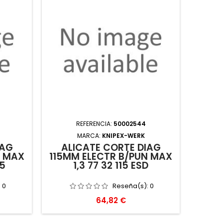
REFERENCIA:
50002544
MARCA:
KNIPEX-WERK
IAG
ALICATE CORTE DIAG
N MAX
115MM ELECTR B/PUN MAX
15
1,3 77 32 115 ESD
:
0
Reseña(s):
0
Precio
64,82 €