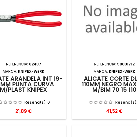
REFERENCIA:
62437
REFERENCIA:
50001712
MARCA:
KNIPEX-WERK
MARCA:
KNIPEX-WERK
ATE ARANDELA INT 19-
ALICATE CORTE D
0MM PUNTA CURVA
110MM NEGRO MAX 
M/PLAST KNIPEX
M/BIM 70 15 110
Reseña(s):
0
Reseña(s)
Precio
Precio
21,89 €
41,52 €