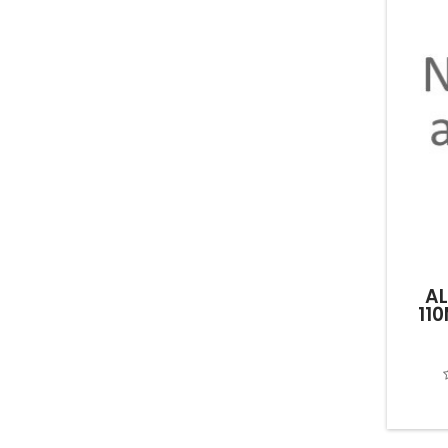
AL
11