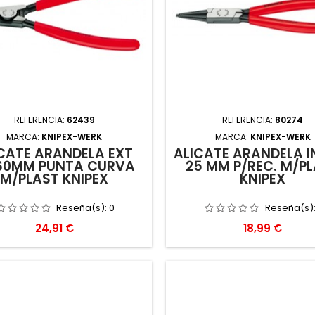
REFERENCIA:
62439
REFERENCIA:
80274
MARCA:
KNIPEX-WERK
MARCA:
KNIPEX-WERK
CATE ARANDELA EXT
ALICATE ARANDELA I
60MM PUNTA CURVA
25 MM P/REC. M/P
M/PLAST KNIPEX
KNIPEX
Reseña(s):
0
Reseña(s)
Precio
Precio
24,91 €
18,99 €