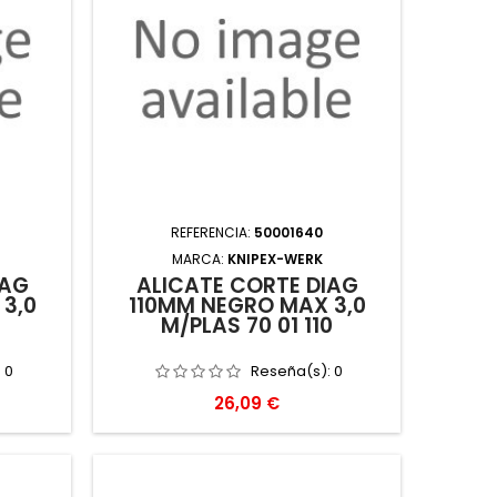
REFERENCIA:
50001640
MARCA:
KNIPEX-WERK
IAG
ALICATE CORTE DIAG
3,0
110MM NEGRO MAX 3,0
M/PLAS 70 01 110
:
0
Reseña(s):
0
Precio
26,09 €