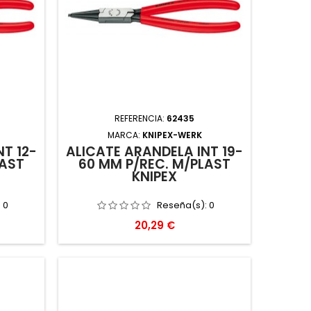
REFERENCIA:
62435
MARCA:
KNIPEX-WERK
NT 12-
ALICATE ARANDELA INT 19-
LAST
60 MM P/REC. M/PLAST
KNIPEX
:
0
Reseña(s):
0
Precio
20,29 €