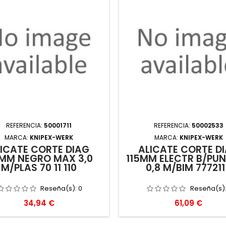
REFERENCIA:
50001711
REFERENCIA:
50002533
MARCA:
KNIPEX-WERK
MARCA:
KNIPEX-WERK
ICATE CORTE DIAG
ALICATE CORTE D
0MM NEGRO MAX 3,0
115MM ELECTR B/PU
M/PLAS 70 11 110
0,8 M/BIM 77721
Reseña(s):
0
Reseña(s)
Precio
Precio
34,94 €
61,09 €