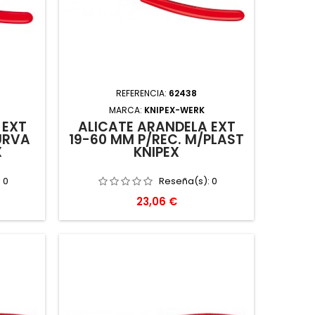
REFERENCIA:
62438
MARCA:
KNIPEX-WERK
 EXT
ALICATE ARANDELA EXT
URVA
19-60 MM P/REC. M/PLAST
X
KNIPEX
:
0
Reseña(s):
0
Precio
23,06 €