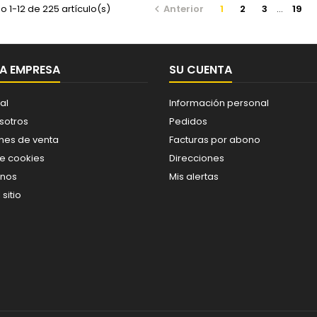
 1-12 de 225 artículo(s)
Anterior
1
2
3
…
19

A EMPRESA
SU CUENTA
al
Información personal
sotros
Pedidos
nes de venta
Facturas por abono
de cookies
Direcciones
enos
Mis alertas
sitio