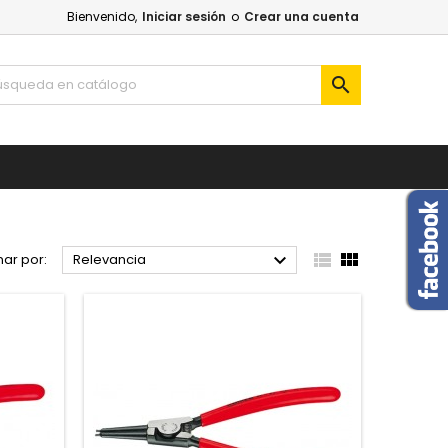
Bienvenido,
Iniciar sesión
o
Crear una cuenta




ar por:
Relevancia