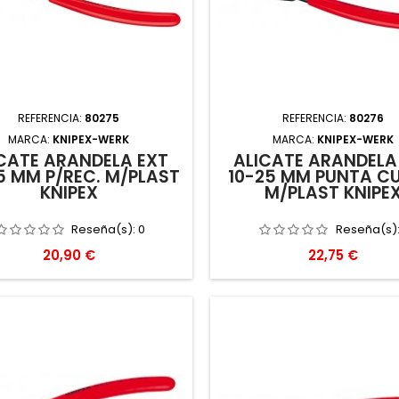
REFERENCIA:
80275
REFERENCIA:
80276
MARCA:
KNIPEX-WERK
MARCA:
KNIPEX-WERK
CATE ARANDELA EXT
ALICATE ARANDELA
5 MM P/REC. M/PLAST
10-25 MM PUNTA C
KNIPEX
M/PLAST KNIPE
Reseña(s):
0
Reseña(s)
Precio
Precio
20,90 €
22,75 €