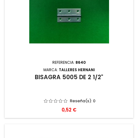
REFERENCIA:
8640
MARCA:
TALLERES HERNANI
BISAGRA 5005 DE 2 1/2"
Reseña(s):
0
Precio
0,52 €