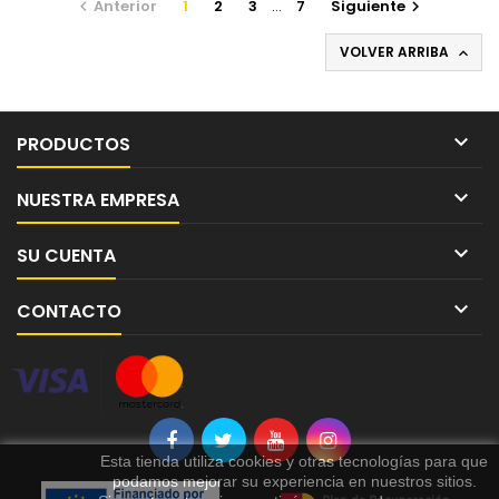
Anterior
1
2
3
…
7
Siguiente


VOLVER ARRIBA


PRODUCTOS

NUESTRA EMPRESA

SU CUENTA

CONTACTO
Esta tienda utiliza cookies y otras tecnologías para que
podamos mejorar su experiencia en nuestros sitios.