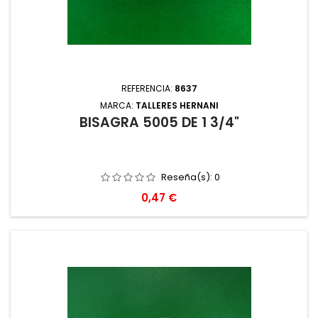
REFERENCIA:
8637
MARCA:
TALLERES HERNANI
BISAGRA 5005 DE 1 3/4"
Reseña(s):
0
Precio
0,47 €