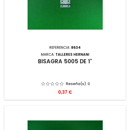
REFERENCIA:
8634
MARCA:
TALLERES HERNANI
BISAGRA 5005 DE 1"
Reseña(s):
0
Precio
0,37 €