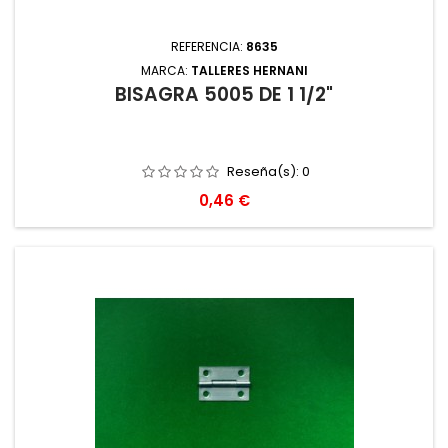
REFERENCIA:
8635
MARCA:
TALLERES HERNANI
BISAGRA 5005 DE 1 1/2"
Reseña(s):
0
Precio
0,46 €