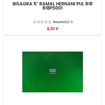
BISAGRA 5" RAMAL HERNANI PUL 818
818P5001
Reseña(s):
0
Precio
4,20 €