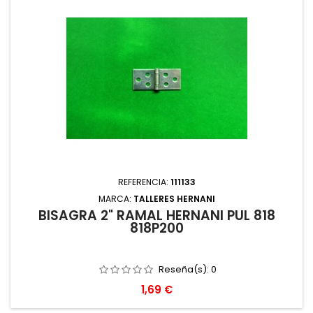
REFERENCIA:
111133
MARCA:
TALLERES HERNANI
BISAGRA 2" RAMAL HERNANI PUL 818
818P200
Reseña(s):
0
Precio
1,69 €