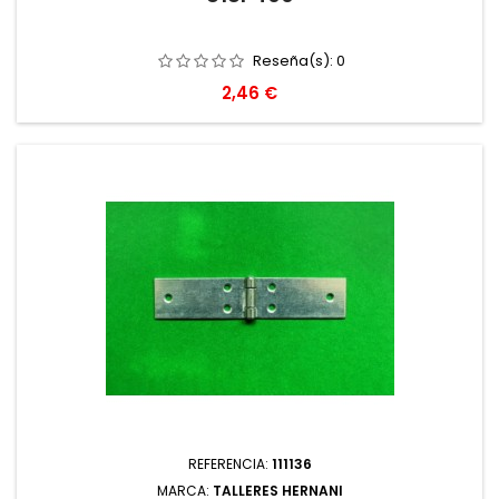
Reseña(s):
0
Precio
2,46 €
REFERENCIA:
111136
MARCA:
TALLERES HERNANI