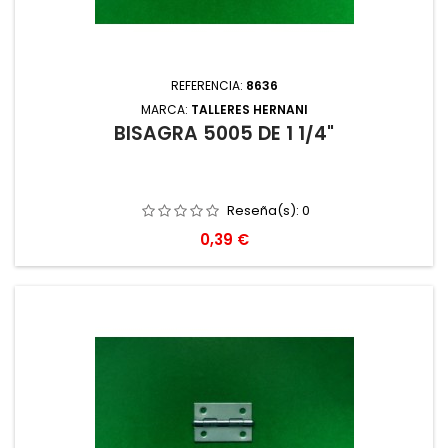
REFERENCIA:
8636
MARCA:
TALLERES HERNANI
BISAGRA 5005 DE 1 1/4"
Reseña(s):
0
Precio
0,39 €