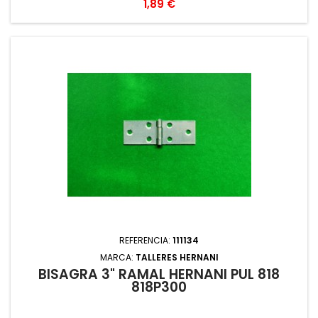
Precio
1,89 €
REFERENCIA:
111134
MARCA:
TALLERES HERNANI
BISAGRA 3" RAMAL HERNANI PUL 818
818P300