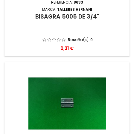
REFERENCIA:
8633
MARCA:
TALLERES HERNANI
BISAGRA 5005 DE 3/4"
Reseña(s):
0
Precio
0,31 €