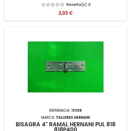
Reseña(s):
0
Precio
2,03 €
REFERENCIA:
111135
MARCA:
TALLERES HERNANI
BISAGRA 4" RAMAL HERNANI PUL 818
818P400