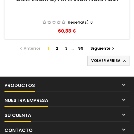
Reseña(s):
0
Precio
60,88 €
Anterior
1
2
3
…
99
Siguiente


VOLVER ARRIBA


PRODUCTOS

NUESTRA EMPRESA

SU CUENTA

CONTACTO