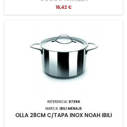
Precio
16,42 €
REFERENCIA:
97356
MARCA:
IBILI MENAJE
OLLA 28CM C/TAPA INOX NOAH IBILI