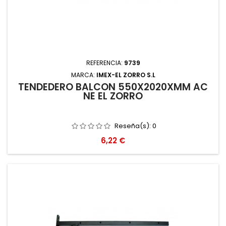
REFERENCIA:
9739
MARCA:
IMEX-EL ZORRO S.L
TENDEDERO BALCON 550X2020XMM AC
NE EL ZORRO
Reseña(s):
0
Precio
6,22 €