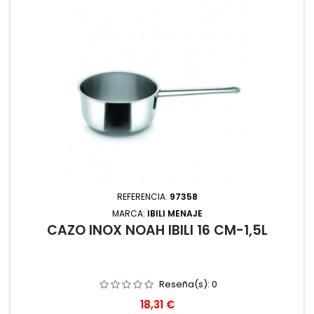
REFERENCIA:
97358
MARCA:
IBILI MENAJE
CAZO INOX NOAH IBILI 16 CM-1,5L
Reseña(s):
0
Precio
18,31 €