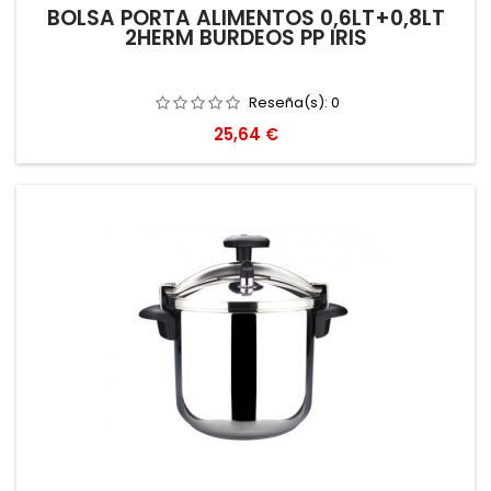
BOLSA PORTA ALIMENTOS 0,6LT+0,8LT
2HERM BURDEOS PP IRIS
Reseña(s):
0
Precio
25,64 €