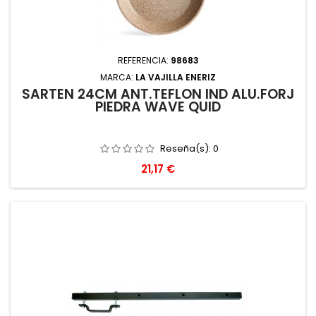
REFERENCIA:
98683
MARCA:
LA VAJILLA ENERIZ
SARTEN 24CM ANT.TEFLON IND ALU.FORJ
PIEDRA WAVE QUID
Reseña(s):
0
Precio
21,17 €