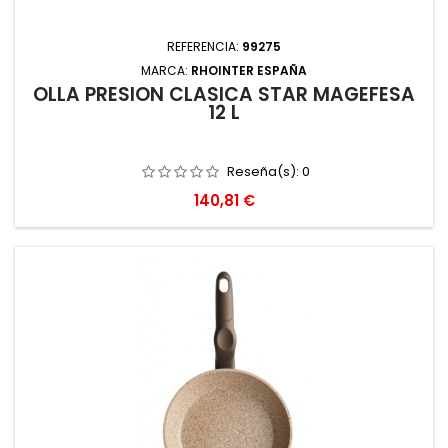
REFERENCIA:
99275
MARCA:
RHOINTER ESPAÑA
OLLA PRESION CLASICA STAR MAGEFESA
12 L
Reseña(s):
0
Precio
140,81 €