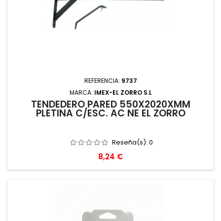
REFERENCIA:
9737
MARCA:
IMEX-EL ZORRO S.L
TENDEDERO PARED 550X2020XMM
PLETINA C/ESC. AC NE EL ZORRO
Reseña(s):
0
Precio
8,24 €