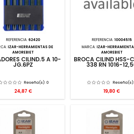
REFERENCIA:
62420
REFERENCIA:
10004515
RCA:
IZAR-HERRAMIENTAS DE
MARCA:
IZAR-HERRAMIENTA
AMOREBIET
AMOREBIET
DORES CILIND.5 A 10-
BROCA CILIND HSS-C
JG.6PZ
338 RN 1016-12,
Reseña(s):
0
Reseña(s)
Precio
Precio
24,87 €
19,80 €