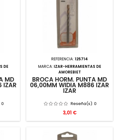
REFERENCIA:
125714
S DE
MARCA:
IZAR-HERRAMIENTAS DE
AMOREBIET
A MD
BROCA HORM. PUNTA MD
 IZAR
06,00MM WIDIA M886 IZAR
IZAR
:
0
Reseña(s):
0
Precio
3,01 €