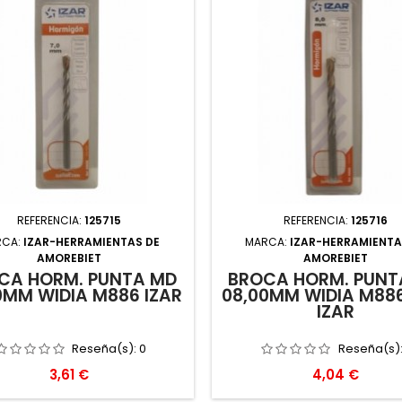
REFERENCIA:
125715
REFERENCIA:
125716
RCA:
IZAR-HERRAMIENTAS DE
MARCA:
IZAR-HERRAMIENTA
AMOREBIET
AMOREBIET
CA HORM. PUNTA MD
BROCA HORM. PUNT
0MM WIDIA M886 IZAR
08,00MM WIDIA M886
IZAR
Reseña(s):
0
Reseña(s)
Precio
Precio
3,61 €
4,04 €