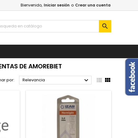
Bienvenido,
Iniciar sesión
o
Crear una cuenta

ENTAS DE AMOREBIET



ar por:
Relevancia