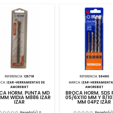
REFERENCIA:
125718
REFERENCIA:
59480
RCA:
IZAR-HERRAMIENTAS DE
MARCA:
IZAR-HERRAMIENTA
AMOREBIET
AMOREBIET
CA HORM. PUNTA MD
BROCA HORM. SDS 
0MM WIDIA M886 IZAR
05/6X110 MM Y 8/10
IZAR
MM 04PZ IZAR
Reseña(s):
0
Reseña(s)