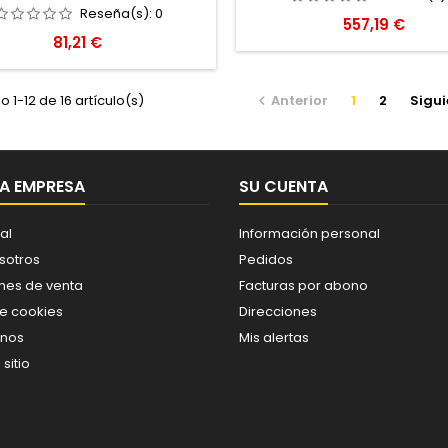
Reseña(s):
0
Precio
557,19 €
Precio
81,21 €
 1-12 de 16 artículo(s)
Anterior
1
2
Sigui

A EMPRESA
SU CUENTA
al
Información personal
sotros
Pedidos
nes de venta
Facturas por abono
de cookies
Direcciones
enos
Mis alertas
sitio