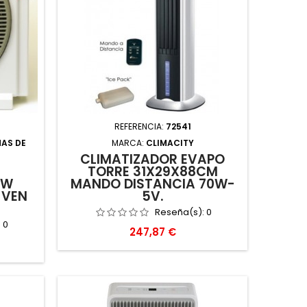
REFERENCIA:
72541
MAS DE
MARCA:
CLIMACITY
CLIMATIZADOR EVAPO
TORRE 31X29X88CM
0W
MANDO DISTANCIA 70W-
 VEN
5V.
Reseña(s):
0
:
0
Precio
247,87 €