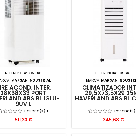
REFERENCIA:
135666
REFERENCIA:
135665
ARCA:
MARSAN INDUSTRIAL
MARCA:
MARSAN INDUSTR
IRE ACOND. INTER.
CLIMATIZADOR INT
28X68X33 PORT
29,5X73,5X29 25
ERLAND ABS BL IGLU-
HAVERLAND ABS BL 
9UV L
Reseña(s):
0
Reseña(s)
Precio
Precio
511,33 €
345,68 €