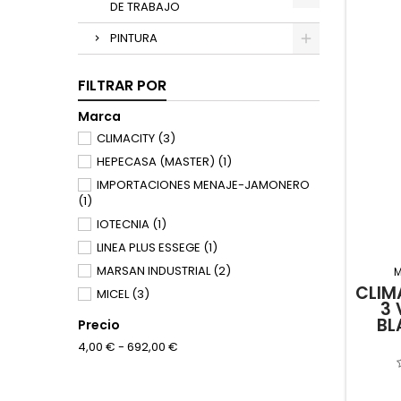
DE TRABAJO
PINTURA
FILTRAR POR
Marca
CLIMACITY
(3)
HEPECASA (MASTER)
(1)
IMPORTACIONES MENAJE-JAMONERO
(1)
IOTECNIA
(1)
LINEA PLUS ESSEGE
(1)
MARSAN INDUSTRIAL
(2)
CLIM
MICEL
(3)
3 
PVG ESPA/A S.A (ZIBRO KAMIN)
(1)
BL
Precio
SOLER&PALAU SISTEMAS DE VENTI
(1)
4,00 € - 692,00 €
TOYOTOMI EUROPE SALES SPAIN
(2)