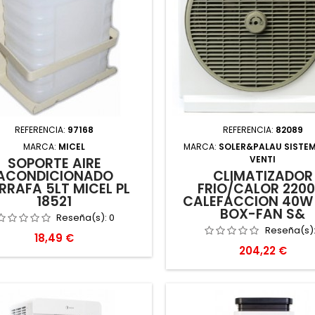
REFERENCIA:
97168
REFERENCIA:
82089
MARCA:
MICEL
MARCA:
SOLER&PALAU SISTE
VENTI
SOPORTE AIRE
ACONDICIONADO
CLIMATIZADOR
RRAFA 5LT MICEL PL
FRIO/CALOR 220
18521
CALEFACCION 40W
BOX-FAN S&
Reseña(s):
0
Reseña(s)
Precio
18,49 €
Precio
204,22 €