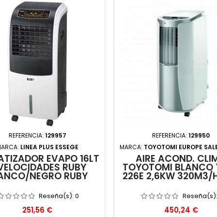
REFERENCIA:
129957
REFERENCIA:
129950
MARCA:
LINEA PLUS ESSEGE
MARCA:
TOYOTOMI EUROPE SALE
ATIZADOR EVAPO 16LT
AIRE ACOND. CLI
VELOCIDADES RUBY
TOYOTOMI BLANCO 
ANCO/NEGRO RUBY
226E 2,6KW 320M3/
Reseña(s):
0
Reseña(s)
Precio
Precio
251,56 €
450,24 €