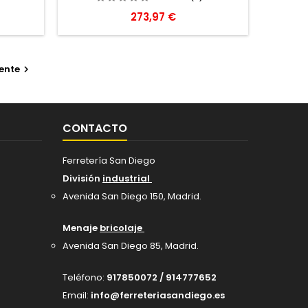
Precio
273,97 €
ente

CONTACTO
Ferretería San Diego
División
industrial
Avenida San Diego 150, Madrid
.
Menaje
bricolaje
Avenida San Diego 85, Madrid.
Teléfono:
917850072 / 914777652
Email:
info@ferreteriasandiego.es