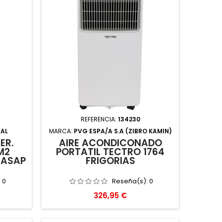
REFERENCIA:
134230
IAL
MARCA:
PVG ESPA/A S.A (ZIBRO KAMIN)
ER.
AIRE ACONDICONADO
M2
PORTATIL TECTRO 1764
CASAP
FRIGORIAS
:
0
Reseña(s):
0
Precio
326,95 €