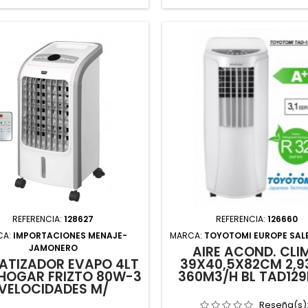
REFERENCIA:
128627
REFERENCIA:
126660
CA:
IMPORTACIONES MENAJE-
MARCA:
TOYOTOMI EUROPE SALE
JAMONERO
AIRE ACOND. CLI
ATIZADOR EVAPO 4LT
39X40,5X82CM 2,
HOGAR FRIZTO 80W-3
360M3/H BL TAD129
VELOCIDADES M/
Reseña(s)