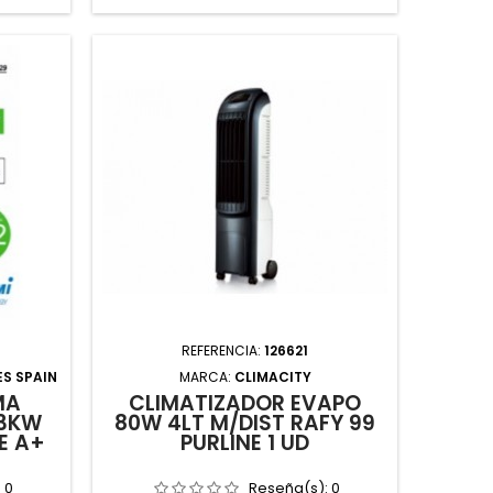
REFERENCIA:
126621
S SPAIN
MARCA:
CLIMACITY
MA
CLIMATIZADOR EVAPO
93KW
80W 4LT M/DIST RAFY 99
E A+
PURLINE 1 UD
:
0
Reseña(s):
0