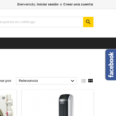
Bienvenido,
Iniciar sesión
o
Crear una cuenta




ar por:
Relevancia