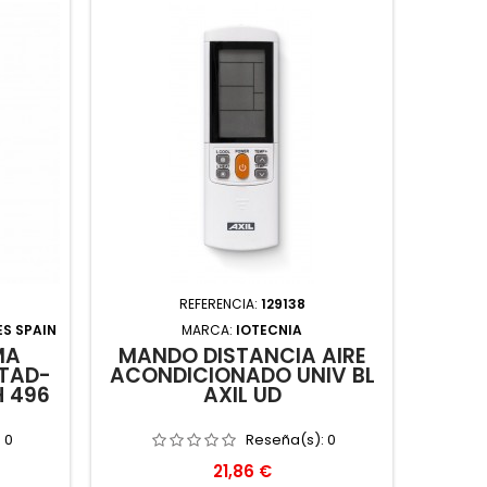
REFERENCIA:
129138
S SPAIN
MARCA:
IOTECNIA
MA
MANDO DISTANCIA AIRE
TAD-
ACONDICIONADO UNIV BL
H 496
AXIL UD
:
0
Reseña(s):
0
Precio
21,86 €