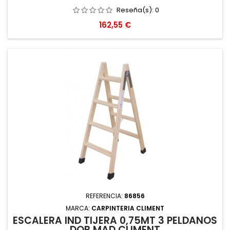
Reseña(s):
0
Precio
162,55 €
REFERENCIA:
86856
MARCA:
CARPINTERIA CLIMENT
ESCALERA IND TIJERA 0,75MT 3 PELDAÑOS
DOB MAD CLIMENT