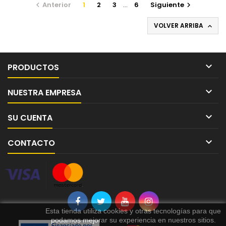
Anterior
1
2
3
…
6
Siguiente


VOLVER ARRIBA


PRODUCTOS

NUESTRA EMPRESA

SU CUENTA

CONTACTO
Esta tienda utiliza cookies y otras tecnologías para que
podamos mejorar su experiencia en nuestros sitios.