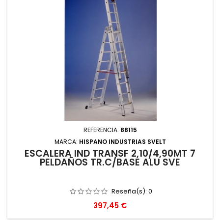
REFERENCIA:
88115
MARCA:
HISPANO INDUSTRIAS SVELT
ESCALERA IND TRANSF 2,10/4,90MT 7
PELDAÑOS TR.C/BASE ALU SVE
Reseña(s):
0
Precio
397,45 €