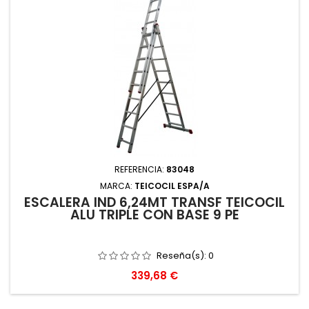
REFERENCIA:
83048
MARCA:
TEICOCIL ESPA/A
ESCALERA IND 6,24MT TRANSF TEICOCIL
ALU TRIPLE CON BASE 9 PE
Reseña(s):
0
Precio
339,68 €