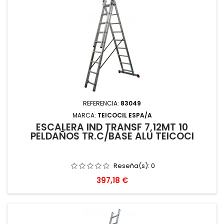
REFERENCIA:
83049
MARCA:
TEICOCIL ESPA/A
ESCALERA IND TRANSF 7,12MT 10
PELDAÑOS TR.C/BASE ALU TEICOCI
Reseña(s):
0
Precio
397,18 €