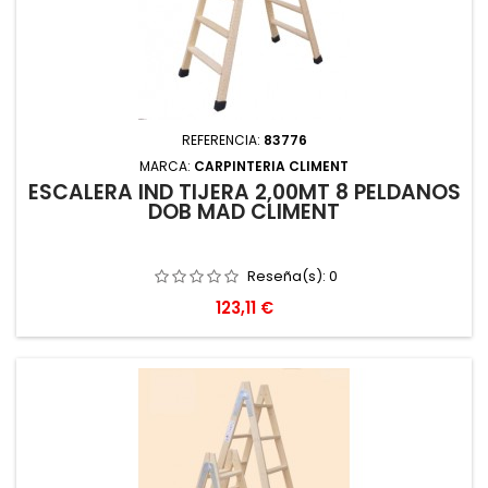
REFERENCIA:
83776
MARCA:
CARPINTERIA CLIMENT
ESCALERA IND TIJERA 2,00MT 8 PELDAÑOS
DOB MAD CLIMENT
Reseña(s):
0
Precio
123,11 €