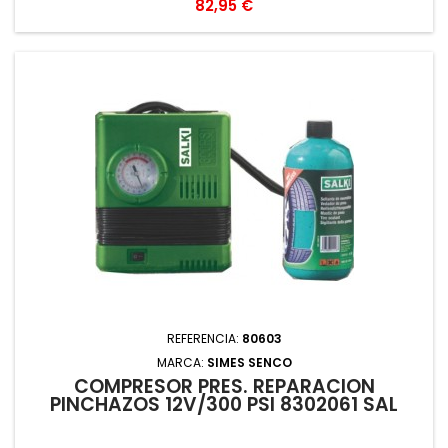
Precio
82,95 €
REFERENCIA:
80603
MARCA:
SIMES SENCO
COMPRESOR PRES. REPARACION
PINCHAZOS 12V/300 PSI 8302061 SAL