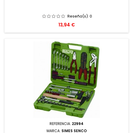
Reseña(s):
0
Precio
13,94 €
REFERENCIA:
22994
MARCA:
SIMES SENCO