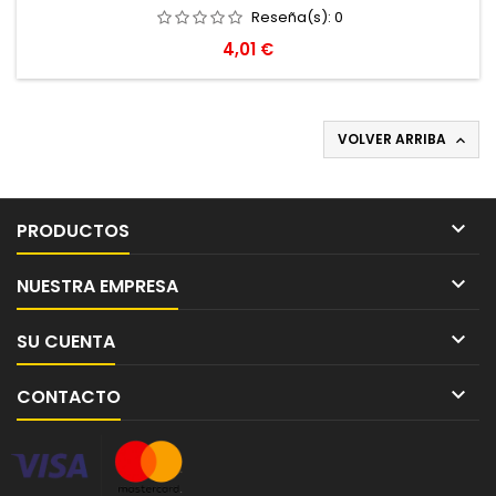
Reseña(s):
0
Precio
4,01 €
VOLVER ARRIBA


PRODUCTOS

NUESTRA EMPRESA

SU CUENTA

CONTACTO