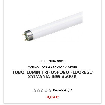
REFERENCIA:
99201
MARCA:
HAVELLS SYLVANIA SPAIN
TUBO ILUMIN TRIFOSFORO FLUORESC
SYLVANIA 18W 6500 K
Reseña(s):
0
Precio
4,09 €