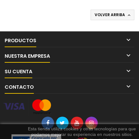
VOLVER ARRIBA


PRODUCTOS

NUESTRA EMPRESA

SU CUENTA

CONTACTO
Esta tienda utiliza cookies y otras tecnologías para que
podamos mejorar su experiencia en nuestros sitios.