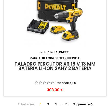
REFERENCIA:
134391
MARCA:
BLACK&DECKER IBERICA.
TALADRO PERCUTOR XR 18 V 13 MM
BATERIA LI-ION 2AHY 2 BATERIA
Reseña(s):
0
Precio
303,30 €
Anterior
1
2
3
…
5
Siguiente

