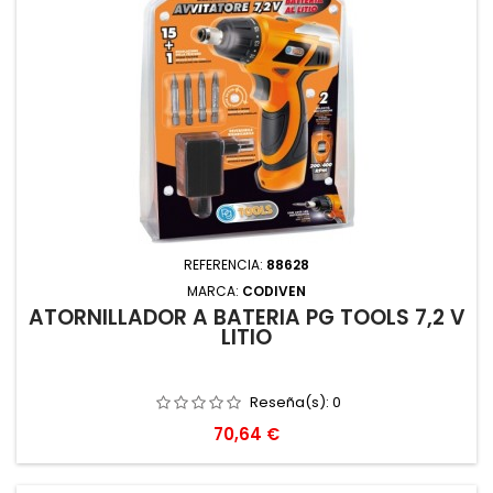
REFERENCIA:
88628
MARCA:
CODIVEN
ATORNILLADOR A BATERIA PG TOOLS 7,2 V
LITIO
Reseña(s):
0
Precio
70,64 €