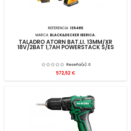
REFERENCIA:
135485
MARCA:
BLACK&DECKER IBERICA.
TALADRO ATORN BAT.LI. 13MM/XR
18V/2BAT 1,7AH POWERSTACK S/ES
Reseña(s):
0
Precio
572,52 €