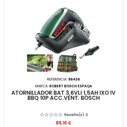
REFERENCIA:
88436
MARCA:
ROBERT BOSCH ESPAQA
ATORNILLADOR BAT 3,6VLI 1,5AH IXO IV
BBQ 10P ACC.VENT. BOSCH
Reseña(s):
0
Precio
89,16 €