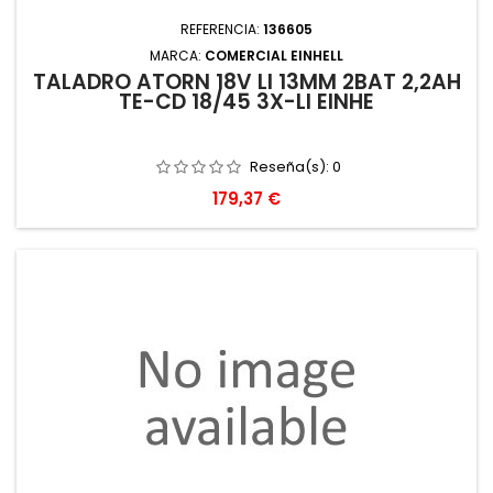
REFERENCIA:
136605
MARCA:
COMERCIAL EINHELL
TALADRO ATORN 18V LI 13MM 2BAT 2,2AH
TE-CD 18/45 3X-LI EINHE
Reseña(s):
0
Precio
179,37 €