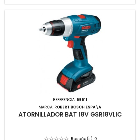
REFERENCIA:
69611
MARCA:
ROBERT BOSCH ESPA\A
ATORNILLADOR BAT 18V GSR18VLIC
Reseña(s):
0