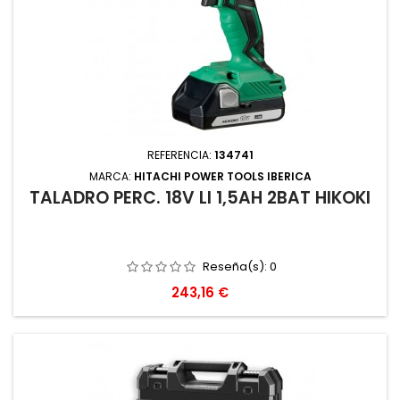
REFERENCIA:
134741
MARCA:
HITACHI POWER TOOLS IBERICA
TALADRO PERC. 18V LI 1,5AH 2BAT HIKOKI
Reseña(s):
0
Precio
243,16 €