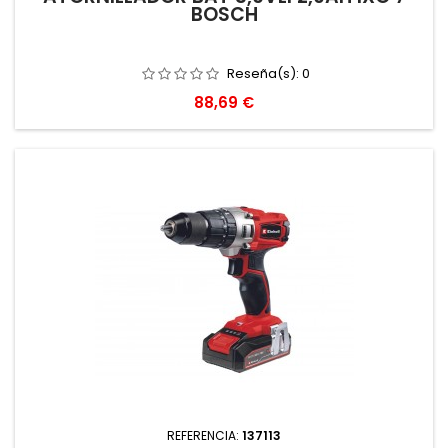
BOSCH
Reseña(s):
0
Precio
88,69 €
REFERENCIA:
137113