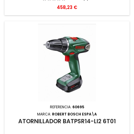
Precio
458,23 €
REFERENCIA:
60695
MARCA:
ROBERT BOSCH ESPA\A
ATORNILLADOR BATPSR14-LI2 6T01