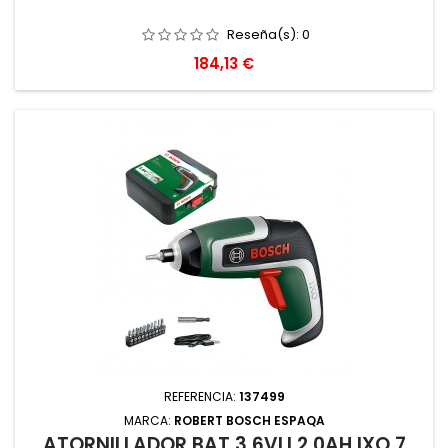
Reseña(s):
0
Precio
184,13 €
REFERENCIA:
137499
MARCA:
ROBERT BOSCH ESPAQA
ATORNILLADOR BAT 3,6VLI 2,0AH IXO 7