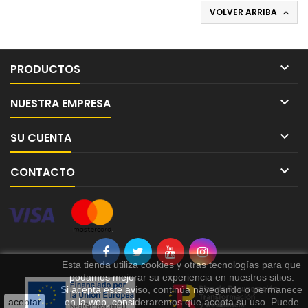
VOLVER ARRIBA


PRODUCTOS

NUESTRA EMPRESA

SU CUENTA

CONTACTO
Esta tienda utiliza cookies y otras tecnologías para que
podamos mejorar su experiencia en nuestros sitios.
Si acepta este aviso, continúa navegando o permanece
aceptar
en la web, consideraremos que acepta su uso. Puede