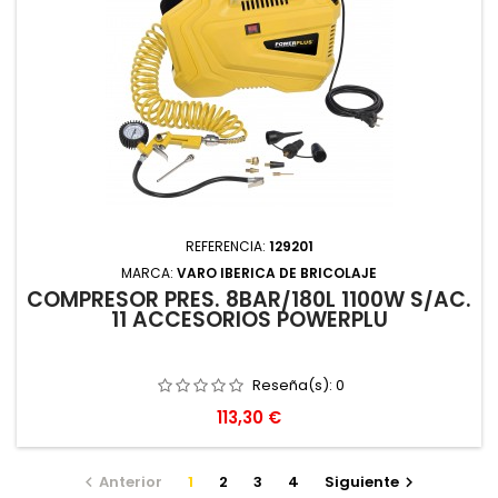
REFERENCIA:
129201
MARCA:
VARO IBERICA DE BRICOLAJE
COMPRESOR PRES. 8BAR/180L 1100W S/AC.
11 ACCESORIOS POWERPLU
Reseña(s):
0
Precio
113,30 €
Anterior
1
2
3
4
Siguiente

