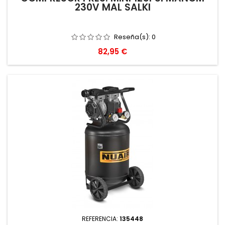
230V MAL SALKI
Reseña(s):
0
Precio
82,95 €
REFERENCIA:
135448