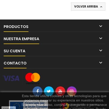
VOLVER ARRIBA


PRODUCTOS

NUESTRA EMPRESA

SU CUENTA

CONTACTO
Esta tienda utiliza cookies y otras tecnologías para que
podamos mejorar su experiencia en nuestros sitios.
Si acepta este aviso, continúa navegando o permanece