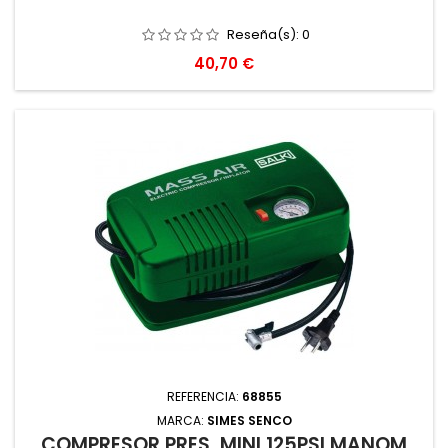
Reseña(s):
0
Precio
40,70 €
REFERENCIA:
68855
MARCA:
SIMES SENCO
COMPRESOR PRES. MINI 125PSI MANOM