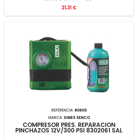
Precio
21,31 €
REFERENCIA:
80603
MARCA:
SIMES SENCO
COMPRESOR PRES. REPARACION
PINCHAZOS 12V/300 PSI 8302061 SAL