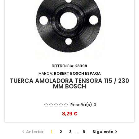
REFERENCIA:
23399
MARCA:
ROBERT BOSCH ESPAQA
TUERCA AMOLADORA TENSORA 115 / 230
MM BOSCH
Reseña(s):
0
Precio
8,29 €
Anterior
1
2
3
…
6
Siguiente

