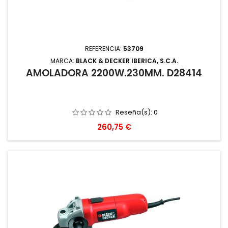
REFERENCIA:
53709
MARCA:
BLACK & DECKER IBERICA, S.C.A.
AMOLADORA 2200W.230MM. D28414
Reseña(s):
0
Precio
260,75 €