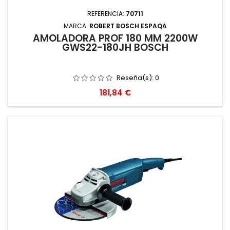
REFERENCIA:
70711
MARCA:
ROBERT BOSCH ESPAQA
AMOLADORA PROF 180 MM 2200W
GWS22-180JH BOSCH
Reseña(s):
0
Precio
181,84 €