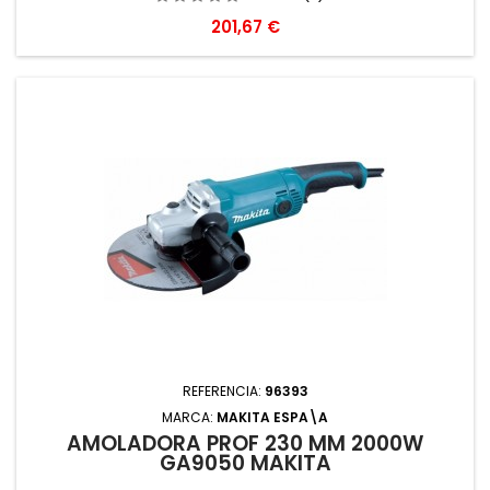
Precio
201,67 €
REFERENCIA:
96393
MARCA:
MAKITA ESPA\A
AMOLADORA PROF 230 MM 2000W
GA9050 MAKITA