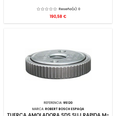
Reseña(s):
0
Precio
190,58 €
REFERENCIA:
95120
MARCA:
ROBERT BOSCH ESPAQA
TUERCA AMOLADORA SDS SUJ.RAPIDA M-