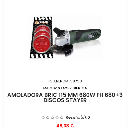
REFERENCIA:
98798
MARCA:
STAYER IBERICA
AMOLADORA BRIC 115 MM 680W FH 680+3
DISCOS STAYER
Reseña(s):
0
Precio
48,38 €