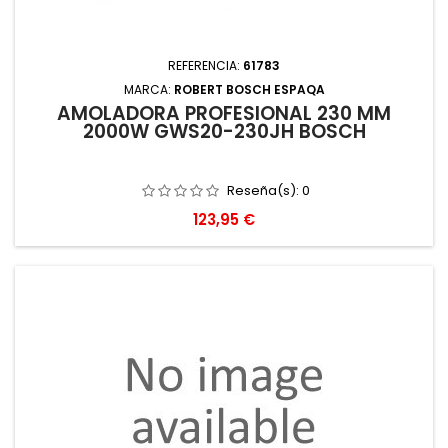
REFERENCIA:
61783
MARCA:
ROBERT BOSCH ESPAQA
AMOLADORA PROFESIONAL 230 MM
2000W GWS20-230JH BOSCH
Reseña(s):
0
Precio
123,95 €