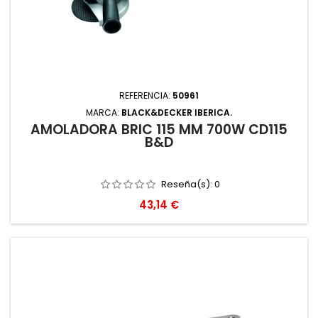
REFERENCIA:
50961
MARCA:
BLACK&DECKER IBERICA.
AMOLADORA BRIC 115 MM 700W CD115
B&D
Reseña(s):
0
Precio
43,14 €