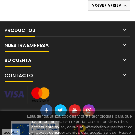
VOLVER ARRIBA


PRODUCTOS

NUESTRA EMPRESA

SU CUENTA

CONTACTO
Esta tienda utiliza cookies y otras tecnologías para que
podamos mejorar su experiencia en nuestros sitios.
Si acepta este aviso, continúa navegando o permanece
aceptar
en la web, consideraremos que acepta su uso. Puede