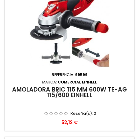
REFERENCIA:
99599
MARCA:
COMERCIAL EINHELL
AMOLADORA BRIC 115 MM 600W TE-AG
115/600 EINHELL
Reseña(s):
0
Precio
52,12 €