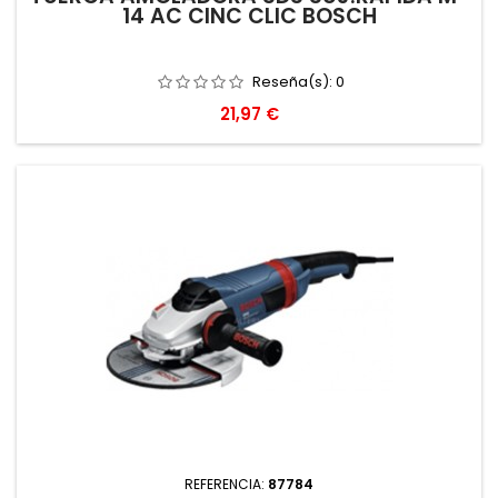
14 AC CINC CLIC BOSCH
Reseña(s):
0
Precio
21,97 €
REFERENCIA:
87784