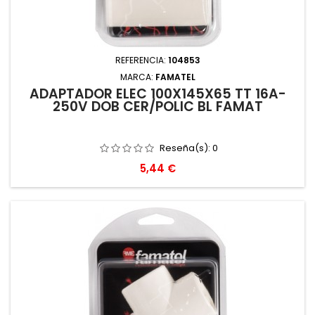
REFERENCIA:
104853
MARCA:
FAMATEL
ADAPTADOR ELEC 100X145X65 TT 16A-
250V DOB CER/POLIC BL FAMAT
Reseña(s):
0
Precio
5,44 €