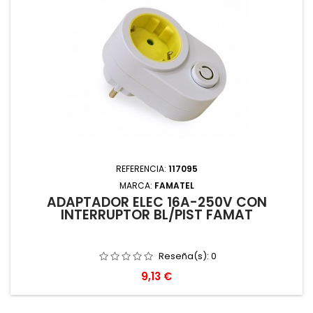
REFERENCIA:
117095
MARCA:
FAMATEL
ADAPTADOR ELEC 16A-250V CON
INTERRUPTOR BL/PIST FAMAT
Reseña(s):
0
Precio
9,13 €