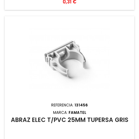
Precio
0,31 €
REFERENCIA:
131456
MARCA:
FAMATEL
ABRAZ ELEC T/PVC 25MM TUPERSA GRIS