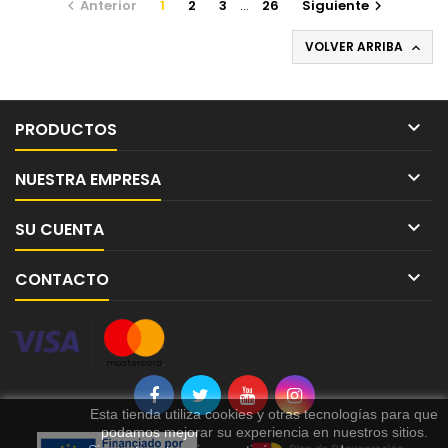
Anterior
1
2
3
…
26
Siguiente


VOLVER ARRIBA


PRODUCTOS

NUESTRA EMPRESA

SU CUENTA

CONTACTO
Esta tienda utiliza cookies y otras tecnologías para que
podamos mejorar su experiencia en nuestros sitios.