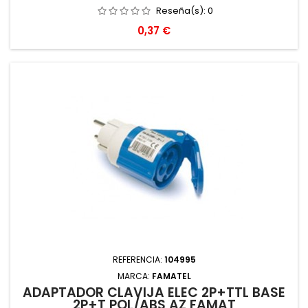
Reseña(s):
0
Precio
0,37 €
REFERENCIA:
104995
MARCA:
FAMATEL
ADAPTADOR CLAVIJA ELEC 2P+TTL BASE
2P+T POL/ABS AZ FAMAT