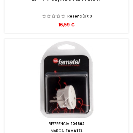
Reseña(s):
0
Precio
16,59 €
REFERENCIA:
104862
MARCA:
FAMATEL