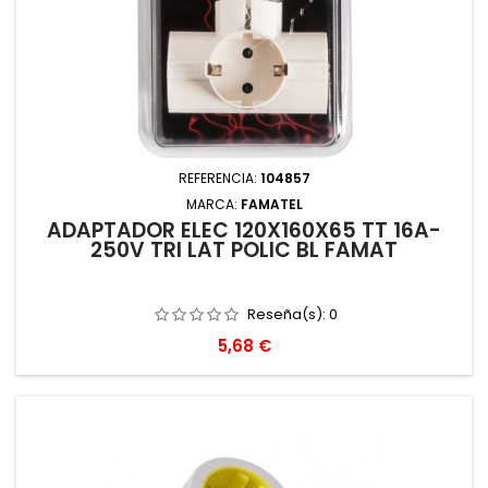
REFERENCIA:
104857
MARCA:
FAMATEL
ADAPTADOR ELEC 120X160X65 TT 16A-
250V TRI LAT POLIC BL FAMAT
Reseña(s):
0
Precio
5,68 €