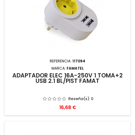
REFERENCIA:
117094
MARCA:
FAMATEL
ADAPTADOR ELEC 16A-250V 1 TOMA+2
USB 2.1 BL/PIST FAMAT
Reseña(s):
0
Precio
16,68 €