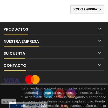
VOLVER ARRIBA


PRODUCTOS

NUESTRA EMPRESA

SU CUENTA

CONTACTO
Esta tienda utiliza cookies y otras tecnologías para que
podamos mejorar su experiencia en nuestros sitios.
Si acepta este aviso, continúa navegando o permanece
aceptar
en la web, consideraremos que acepta su uso. Puede
obtener más información, o bien conocer cómo cambiar