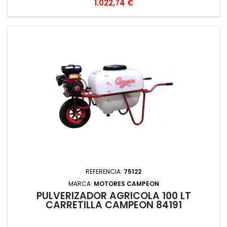
Precio
1.022,74 €
REFERENCIA:
75122
MARCA:
MOTORES CAMPEON
PULVERIZADOR AGRICOLA 100 LT
CARRETILLA CAMPEON 84191