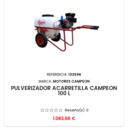
REFERENCIA:
133596
MARCA:
MOTORES CAMPEON
PULVERIZADOR ACARRETILLA CAMPEON
100 L
Reseña(s):
0
Precio
1.083,66 €