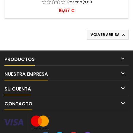
Reseña(s):
0
Precio
16,67 €
VOLVER ARRIBA


PRODUCTOS

NUESTRA EMPRESA

SU CUENTA

CONTACTO