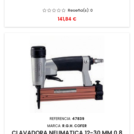
Reseña(s):
0
Precio
141,84 €
REFERENCIA:
47839
MARCA:
R.G.H. COFER
CLAVADORA NEUMATICA 12-30 MM 0,8