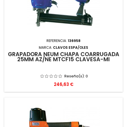
REFERENCIA:
136958
MARCA:
CLAVOS ESPA/OLES
GRAPADORA NEUM CHAPA COARRUGADA
25MM AZ/NE MTCF15 CLAVESA-MI
Reseña(s):
0
Precio
246,63 €