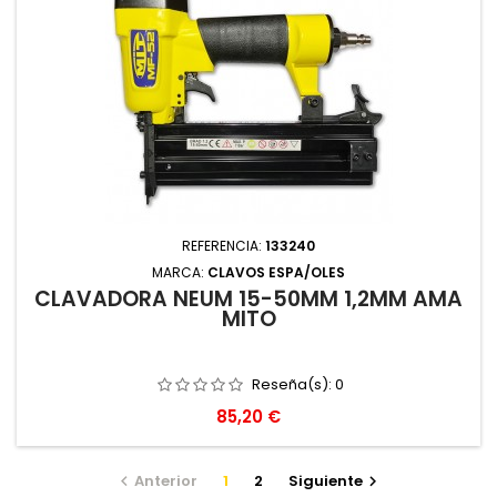
REFERENCIA:
133240
MARCA:
CLAVOS ESPA/OLES
CLAVADORA NEUM 15-50MM 1,2MM AMA
MITO
Reseña(s):
0
Precio
85,20 €
Anterior
1
2
Siguiente

