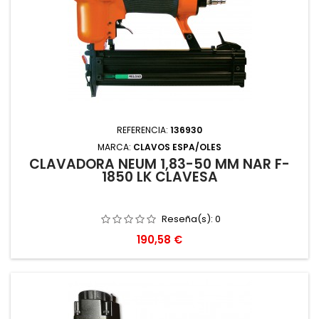
REFERENCIA:
136930
MARCA:
CLAVOS ESPA/OLES
CLAVADORA NEUM 1,83-50 MM NAR F-
1850 LK CLAVESA
Reseña(s):
0
Precio
190,58 €