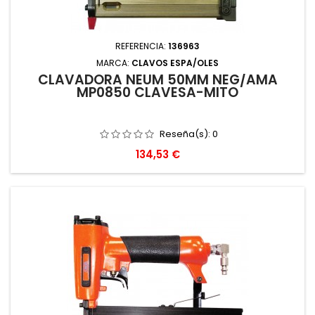
REFERENCIA:
136963
MARCA:
CLAVOS ESPA/OLES
CLAVADORA NEUM 50MM NEG/AMA
MP0850 CLAVESA-MITO
Reseña(s):
0
Precio
134,53 €