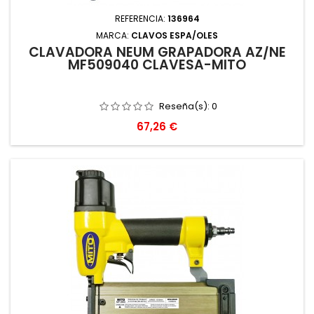
REFERENCIA:
136964
MARCA:
CLAVOS ESPA/OLES
CLAVADORA NEUM GRAPADORA AZ/NE
MF509040 CLAVESA-MITO
Reseña(s):
0
Precio
67,26 €