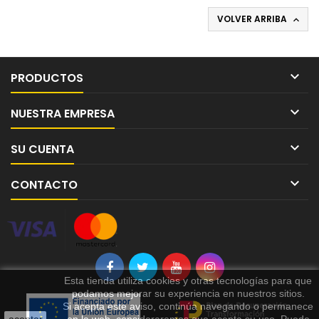
VOLVER ARRIBA


PRODUCTOS

NUESTRA EMPRESA

SU CUENTA

CONTACTO
Esta tienda utiliza cookies y otras tecnologías para que
podamos mejorar su experiencia en nuestros sitios.
Si acepta este aviso, continúa navegando o permanece