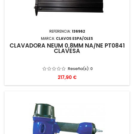
REFERENCIA:
136962
MARCA:
CLAVOS ESPA/OLES
CLAVADORA NEUM 0,8MM NA/NE PT0841
CLAVESA
Reseña(s):
0
Precio
217,90 €