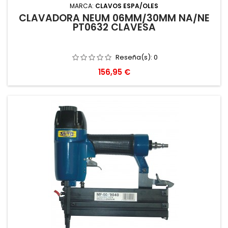
MARCA:
CLAVOS ESPA/OLES
CLAVADORA NEUM 06MM/30MM NA/NE
PT0632 CLAVESA
Reseña(s):
0
Precio
156,95 €