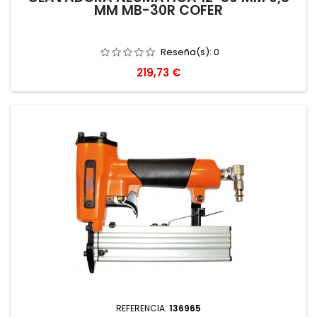
MM MB-30R COFER
Reseña(s):
0
Precio
219,73 €
REFERENCIA:
136965