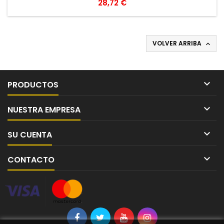
Precio
28,72 €
VOLVER ARRIBA


PRODUCTOS

NUESTRA EMPRESA

SU CUENTA

CONTACTO