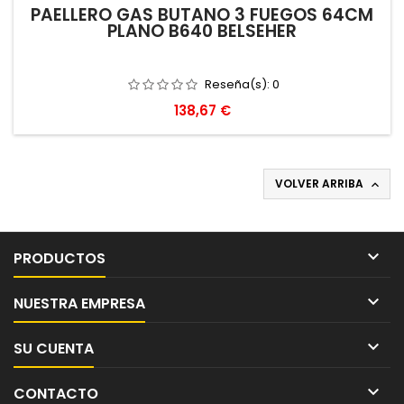
PAELLERO GAS BUTANO 3 FUEGOS 64CM
PLANO B640 BELSEHER
Reseña(s):
0
Precio
138,67 €
VOLVER ARRIBA


PRODUCTOS

NUESTRA EMPRESA

SU CUENTA

CONTACTO