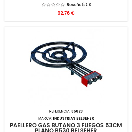
Reseña(s):
0
Precio
62,76 €
REFERENCIA:
85823
MARCA:
INDUSTRIAS BELSEHER
PAELLERO GAS BUTANO 3 FUEGOS 53CM
PLANO B530 BELSEHER