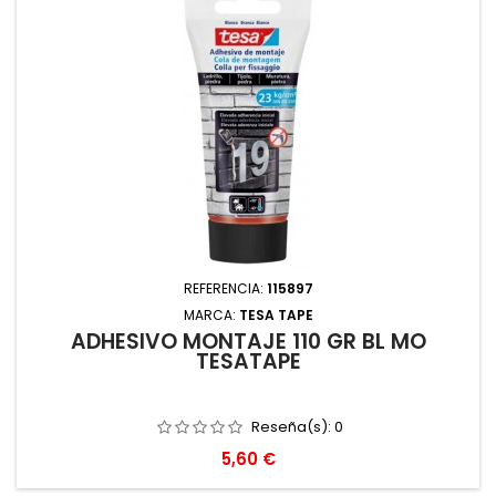
REFERENCIA:
115897
MARCA:
TESA TAPE
ADHESIVO MONTAJE 110 GR BL MO
TESATAPE
Reseña(s):
0
Precio
5,60 €