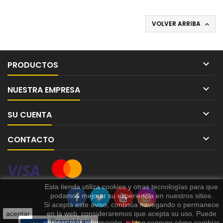
VOLVER ARRIBA


PRODUCTOS

NUESTRA EMPRESA

SU CUENTA

CONTACTO
Esta tienda utiliza cookies y otras tecnologías para que
podamos mejorar su experiencia en nuestros sitios.
Si acepta este aviso, continúa navegando o permanece
aceptar
en la web, consideraremos que acepta su uso. Puede
obtener más información, o bien conocer cómo cambiar