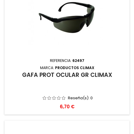
REFERENCIA:
62497
MARCA:
PRODUCTOS CLIMAX
GAFA PROT OCULAR GR CLIMAX
Reseña(s):
0
Precio
6,70 €