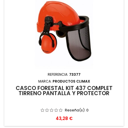
REFERENCIA:
73377
MARCA:
PRODUCTOS CLIMAX
CASCO FORESTAL KIT 437 COMPLET
TIRRENO PANTALLA Y PROTECTOR
Reseña(s):
0
Precio
43,28 €