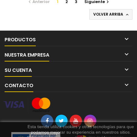
Anterior
1
2
3
Siguiente


VOLVER ARRIBA


PRODUCTOS

NUESTRA EMPRESA

SU CUENTA

CONTACTO
Esta tienda utiliza cookies y otras tecnologías para que
podamos mejorar su experiencia en nuestros sitios.