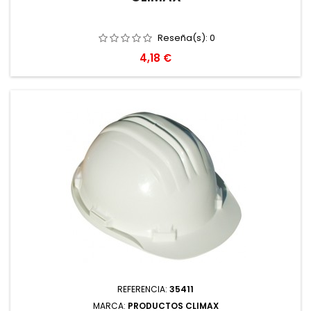
Reseña(s):
0
Precio
4,18 €
REFERENCIA:
35411
MARCA:
PRODUCTOS CLIMAX