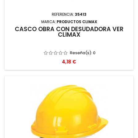
REFERENCIA:
35413
MARCA:
PRODUCTOS CLIMAX
CASCO OBRA CON DESUDADORA VER
CLIMAX
Reseña(s):
0
Precio
4,18 €