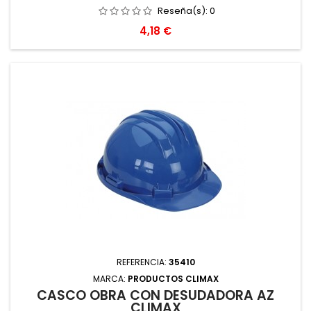
Reseña(s):
0
Precio
4,18 €
REFERENCIA:
35410
MARCA:
PRODUCTOS CLIMAX
CASCO OBRA CON DESUDADORA AZ
CLIMAX