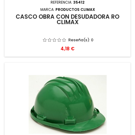
REFERENCIA:
35412
MARCA:
PRODUCTOS CLIMAX
CASCO OBRA CON DESUDADORA RO
CLIMAX
Reseña(s):
0
Precio
4,18 €