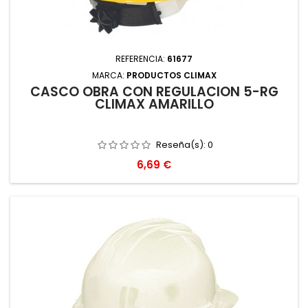
REFERENCIA:
61677
MARCA:
PRODUCTOS CLIMAX
CASCO OBRA CON REGULACION 5-RG
CLIMAX AMARILLO
Reseña(s):
0
Precio
6,69 €