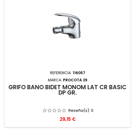
REFERENCIA:
116057
MARCA:
PROCOTA 29
GRIFO BAÑO BIDET MONOM LAT CR BASIC
DP GR.
Reseña(s):
0
Precio
29,15 €