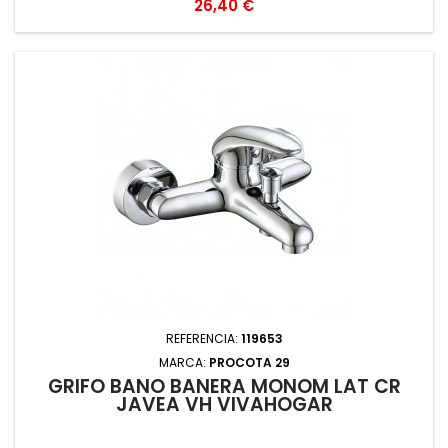
Precio
26,40 €
REFERENCIA:
119653
MARCA:
PROCOTA 29
GRIFO BAÑO BAÑERA MONOM LAT CR
JAVEA VH VIVAHOGAR