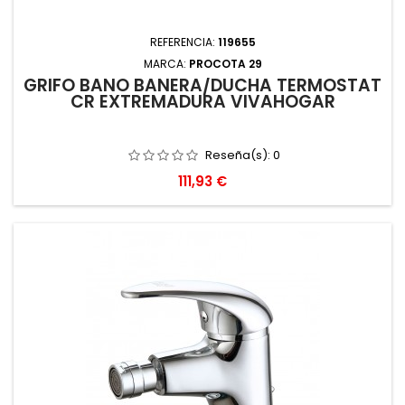
REFERENCIA:
119655
MARCA:
PROCOTA 29
GRIFO BAÑO BAÑERA/DUCHA TERMOSTAT
CR EXTREMADURA VIVAHOGAR
Reseña(s):
0
Precio
111,93 €