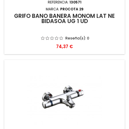
REFERENCIA:
130571
MARCA:
PROCOTA 29
GRIFO BAÑO BAÑERA MONOM LAT NE
BIDASOA UG 1 UD
Reseña(s):
0
Precio
74,37 €