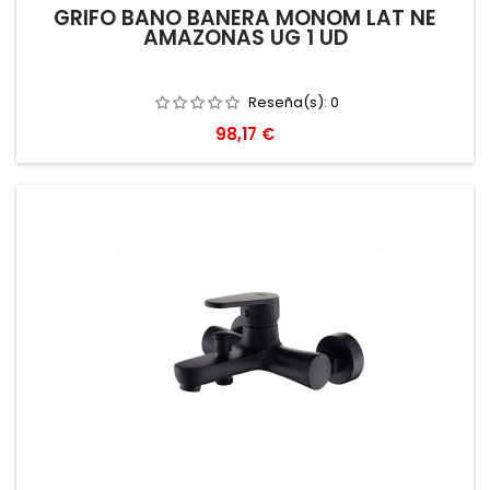
GRIFO BAÑO BAÑERA MONOM LAT NE
AMAZONAS UG 1 UD
Reseña(s):
0
Precio
98,17 €