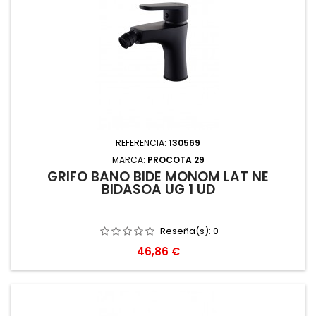
REFERENCIA:
130569
MARCA:
PROCOTA 29
GRIFO BAÑO BIDE MONOM LAT NE
BIDASOA UG 1 UD
Reseña(s):
0
Precio
46,86 €