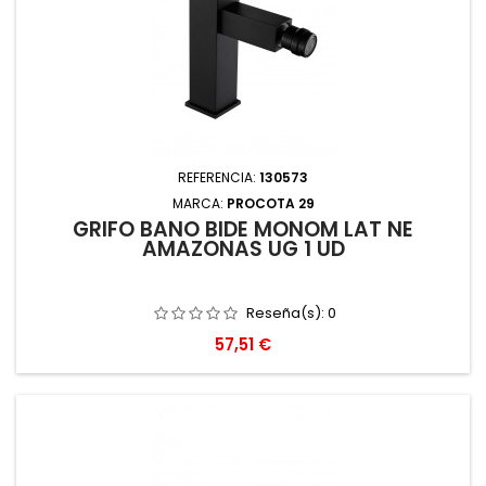
REFERENCIA:
130573
MARCA:
PROCOTA 29
GRIFO BAÑO BIDE MONOM LAT NE
AMAZONAS UG 1 UD
Reseña(s):
0
Precio
57,51 €