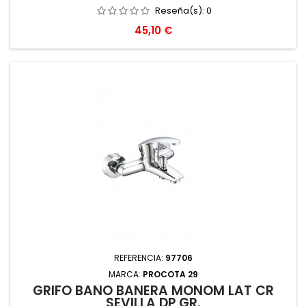
Reseña(s):
0
Precio
45,10 €
REFERENCIA:
97706
MARCA:
PROCOTA 29
GRIFO BAÑO BAÑERA MONOM LAT CR
SEVILLA DP GR.