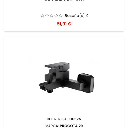
Reseña(s):
0
Precio
51,91 €
REFERENCIA:
130575
MARCA:
PROCOTA 29