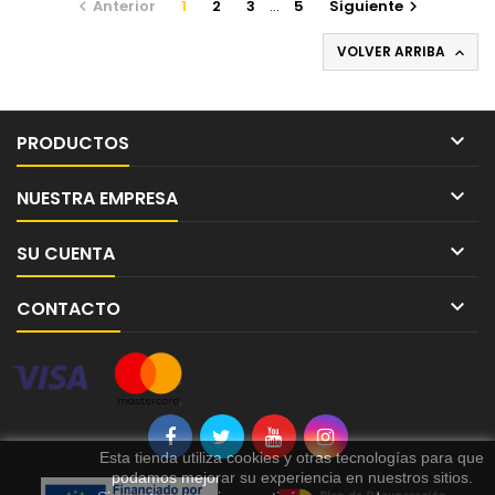
Anterior
1
2
3
…
5
Siguiente


VOLVER ARRIBA


PRODUCTOS

NUESTRA EMPRESA

SU CUENTA

CONTACTO
Esta tienda utiliza cookies y otras tecnologías para que
podamos mejorar su experiencia en nuestros sitios.