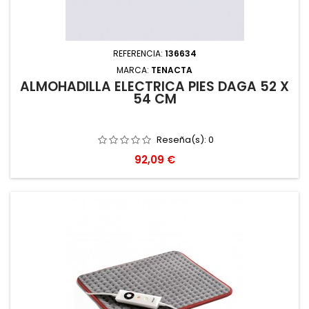
REFERENCIA:
136634
MARCA:
TENACTA
ALMOHADILLA ELECTRICA PIES DAGA 52 X
54 CM
Reseña(s):
0
Precio
92,09 €