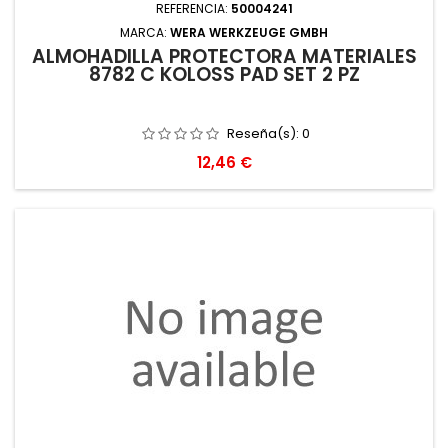
REFERENCIA:
50004241
MARCA:
WERA WERKZEUGE GMBH
ALMOHADILLA PROTECTORA MATERIALES
8782 C KOLOSS PAD SET 2 PZ
Reseña(s):
0
Precio
12,46 €