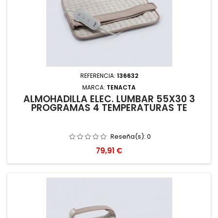
REFERENCIA:
136632
MARCA:
TENACTA
ALMOHADILLA ELEC. LUMBAR 55X30 3
PROGRAMAS 4 TEMPERATURAS TE
Reseña(s):
0
Precio
79,91 €