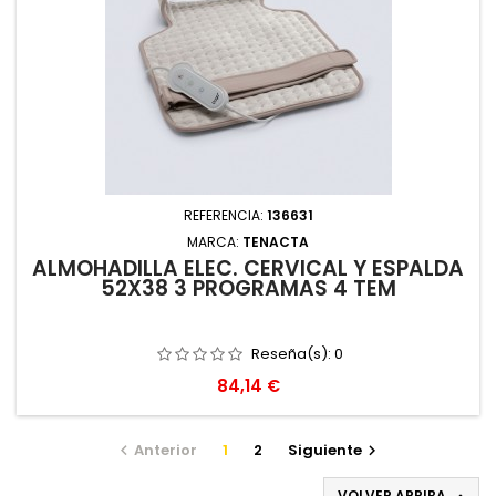
REFERENCIA:
136631
MARCA:
TENACTA
ALMOHADILLA ELEC. CERVICAL Y ESPALDA
52X38 3 PROGRAMAS 4 TEM
Reseña(s):
0
Precio
84,14 €
Anterior
1
2
Siguiente


VOLVER ARRIBA