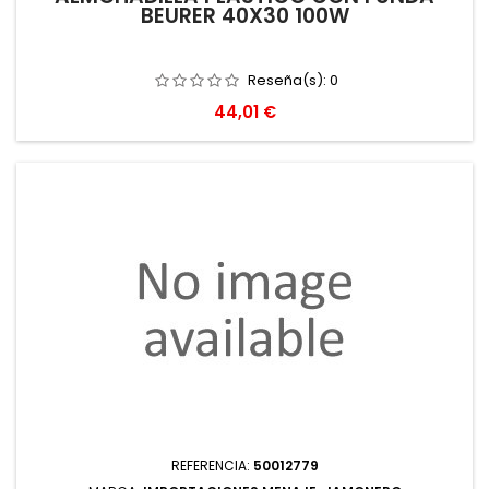
BEURER 40X30 100W
Reseña(s):
0
Precio
44,01 €
REFERENCIA:
50012779