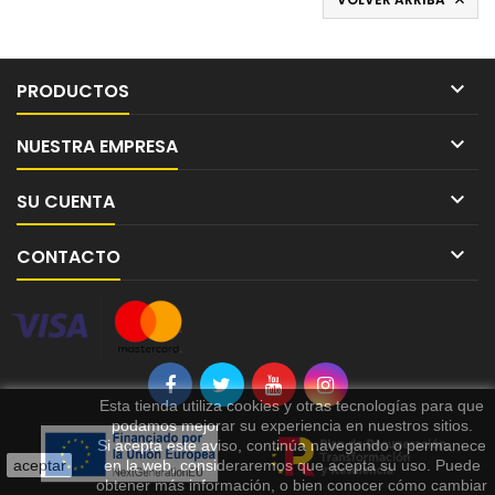


PRODUCTOS

NUESTRA EMPRESA

SU CUENTA

CONTACTO
Esta tienda utiliza cookies y otras tecnologías para que
podamos mejorar su experiencia en nuestros sitios.
Si acepta este aviso, continúa navegando o permanece
aceptar
en la web, consideraremos que acepta su uso. Puede
obtener más información, o bien conocer cómo cambiar