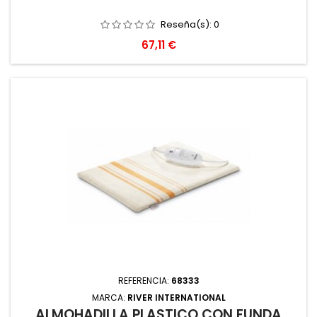
Reseña(s):
0
Precio
67,11 €
REFERENCIA:
68333
MARCA:
RIVER INTERNATIONAL
ALMOHADILLA PLASTICO CON FUNDA