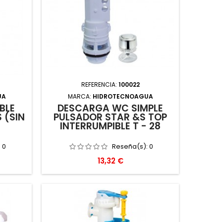
REFERENCIA:
100022
UA
MARCA:
HIDROTECNOAGUA
BLE
DESCARGA WC SIMPLE
 (SIN
PULSADOR STAR &S TOP
INTERRUMPIBLE T - 28
:
0
Reseña(s):
0
Precio
13,32 €