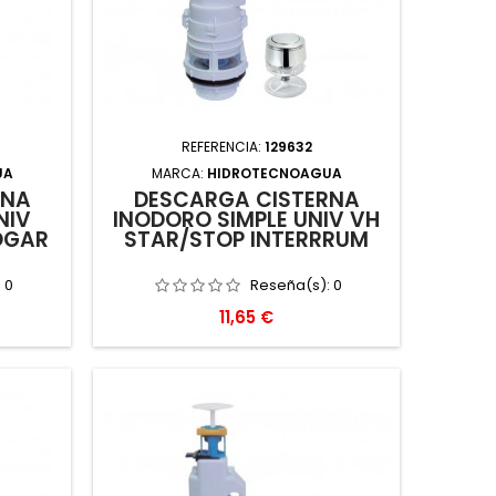
REFERENCIA:
129632
UA
MARCA:
HIDROTECNOAGUA
RNA
DESCARGA CISTERNA
NIV
INODORO SIMPLE UNIV VH
OGAR
STAR/STOP INTERRRUM
:
0
Reseña(s):
0
Precio
11,65 €