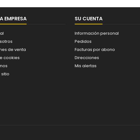
A EMPRESA
SU CUENTA
al
Información personal
sotros
Pedidos
nes de venta
Facturas por abono
de cookies
Direcciones
enos
Mis alertas
sitio