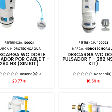
REFERENCIA:
100021
REFERENCIA:
100023
ARCA:
HIDROTECNOAGUA
MARCA:
HIDROTECNOAG
SCARGA WC DOBLE
DESCARGA WC DO
SADOR POR CABLE T -
PULSADOR T - 282 NS
280 NS (SIN KIT)
KIT)
Reseña(s):
0
Reseña(s)
Precio
Precio
23,77 €
16,59 €