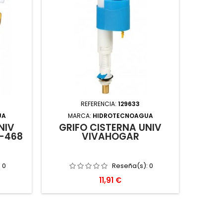
REFERENCIA:
129633
UA
MARCA:
HIDROTECNOAGUA
NIV
GRIFO CISTERNA UNIV
T-468
VIVAHOGAR
:
0
Reseña(s):
0
Precio
11,91 €