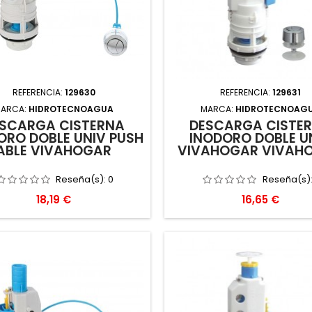
REFERENCIA:
129630
REFERENCIA:
129631
ARCA:
HIDROTECNOAGUA
MARCA:
HIDROTECNOAG
SCARGA CISTERNA
DESCARGA CISTE
ORO DOBLE UNIV PUSH
INODORO DOBLE U
ABLE VIVAHOGAR
VIVAHOGAR VIVAH
Reseña(s):
0
Reseña(s)
Precio
Precio
18,19 €
16,65 €