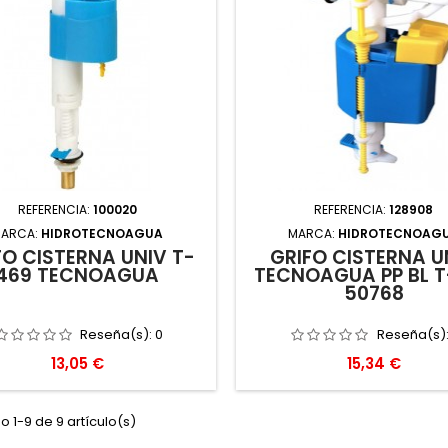
REFERENCIA:
100020
REFERENCIA:
128908
ARCA:
HIDROTECNOAGUA
MARCA:
HIDROTECNOAG
FO CISTERNA UNIV T-
GRIFO CISTERNA U
469 TECNOAGUA
TECNOAGUA PP BL 
50768
Reseña(s):
0
Reseña(s)
Precio
Precio
13,05 €
15,34 €
 1-9 de 9 artículo(s)