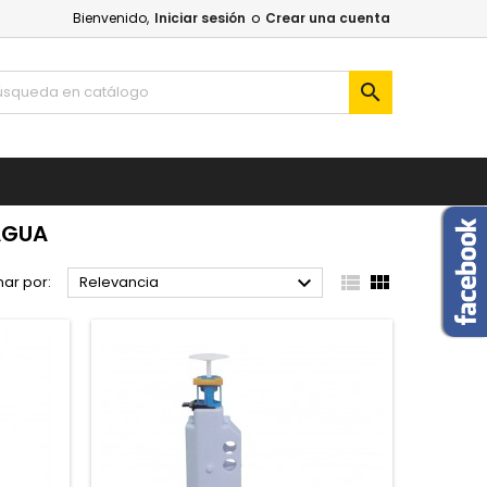
Bienvenido,
Iniciar sesión
o
Crear una cuenta

AGUA



ar por:
Relevancia