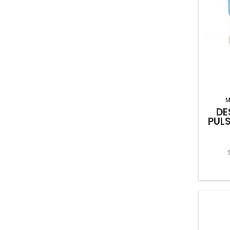
M
DE
PUL