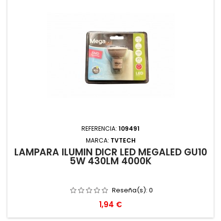
REFERENCIA:
109491
MARCA:
TVTECH
LAMPARA ILUMIN DICR LED MEGALED GU10
5W 430LM 4000K
Reseña(s):
0
Precio
1,94 €