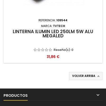
REFERENCIA:
109544
MARCA:
TVTECH
LINTERNA ILUMIN LED 250LM 5W ALU
MEGALED
Reseña(s):
0
Precio
31,86 €
VOLVER ARRIBA


PRODUCTOS