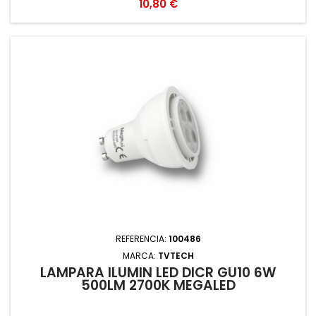
Precio
10,80 €
REFERENCIA:
100486
MARCA:
TVTECH
LAMPARA ILUMIN LED DICR GU10 6W
500LM 2700K MEGALED