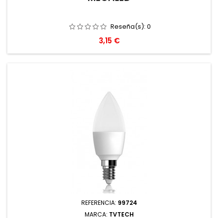
Reseña(s):
0
Precio
3,15 €
REFERENCIA:
99724
MARCA:
TVTECH