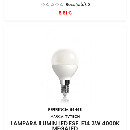
Reseña(s):
0
Precio
8,81 €
REFERENCIA:
96468
MARCA:
TVTECH
LAMPARA ILUMIN LED ESF. E14 3W 4000K
MEGALED