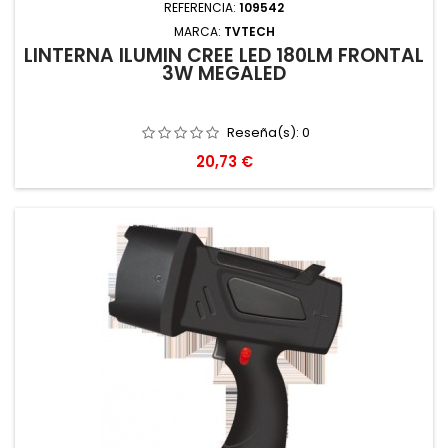
REFERENCIA:
109542
MARCA:
TVTECH
LINTERNA ILUMIN CREE LED 180LM FRONTAL
3W MEGALED
Reseña(s):
0
Precio
20,73 €