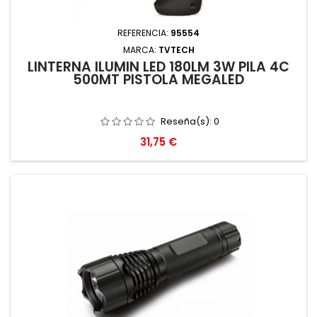
REFERENCIA:
95554
MARCA:
TVTECH
LINTERNA ILUMIN LED 180LM 3W PILA 4C
500MT PISTOLA MEGALED
Reseña(s):
0
Precio
31,75 €