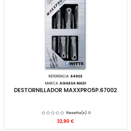
REFERENCIA:
64903
MARCA:
AGHASA MADI
DESTORNILLADOR MAXXPRO5P.67002
Reseña(s):
0
Precio
32,90 €