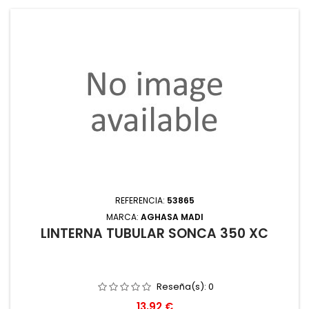
REFERENCIA:
53865
MARCA:
AGHASA MADI
LINTERNA TUBULAR SONCA 350 XC
Reseña(s):
0
Precio
13,92 €