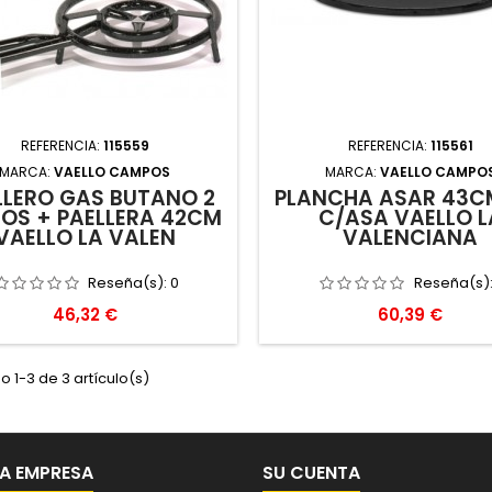
REFERENCIA:
115559
REFERENCIA:
115561
MARCA:
VAELLO CAMPOS
MARCA:
VAELLO CAMPO
LLERO GAS BUTANO 2
PLANCHA ASAR 43CM
OS + PAELLERA 42CM
C/ASA VAELLO L
VAELLO LA VALEN
VALENCIANA
Reseña(s):
0
Reseña(s)
Precio
Precio
46,32 €
60,39 €
 1-3 de 3 artículo(s)
A EMPRESA
SU CUENTA