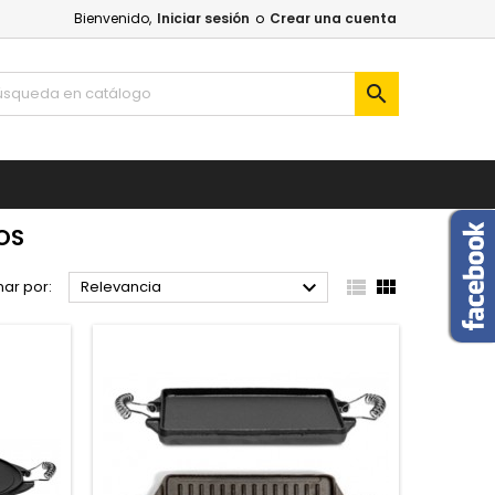
Bienvenido,
Iniciar sesión
o
Crear una cuenta

OS



ar por:
Relevancia