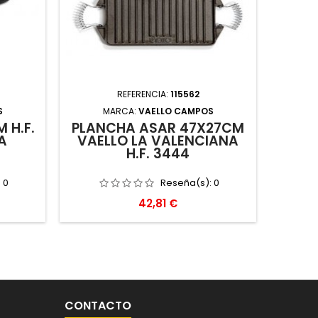
REFERENCIA:
115562
S
MARCA:
VAELLO CAMPOS
 H.F.
PLANCHA ASAR 47X27CM
A
VAELLO LA VALENCIANA
H.F. 3444
:
0
Reseña(s):
0
Precio
42,81 €
CONTACTO