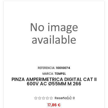
REFERENCIA:
10010074
MARCA:
TEMPEL
PINZA AMPERIMÉTRICA DIGITAL CAT II
600V AC Ø55MM M 266
Reseña(s):
0
Precio
17,86 €