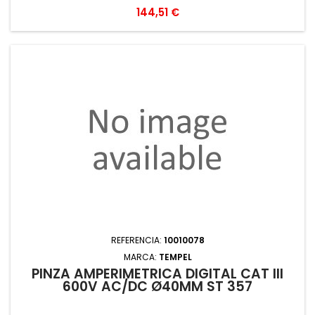
Precio
144,51 €
REFERENCIA:
10010078
MARCA:
TEMPEL
PINZA AMPERIMÉTRICA DIGITAL CAT III
600V AC/DC Ø40MM ST 357