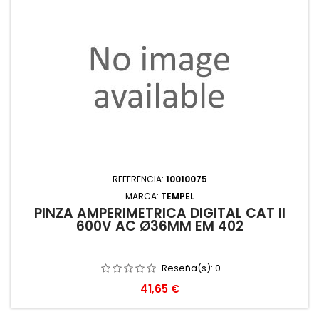
REFERENCIA:
10010075
MARCA:
TEMPEL
PINZA AMPERIMÉTRICA DIGITAL CAT II
600V AC Ø36MM EM 402
Reseña(s):
0
Precio
41,65 €