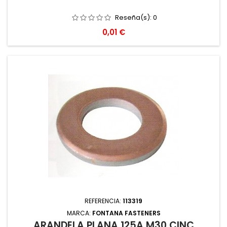
Reseña(s):
0
Precio
0,01 €
REFERENCIA:
113319
MARCA:
FONTANA FASTENERS
ARANDELA PLANA 125A M30 CINC