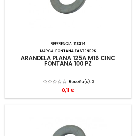
REFERENCIA:
113314
MARCA:
FONTANA FASTENERS
ARANDELA PLANA 125A M16 CINC
FONTANA 100 PZ
Reseña(s):
0
Precio
0,11 €