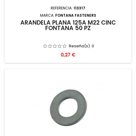
REFERENCIA:
113317
MARCA:
FONTANA FASTENERS
ARANDELA PLANA 125A M22 CINC
FONTANA 50 PZ
Reseña(s):
0
Precio
0,27 €