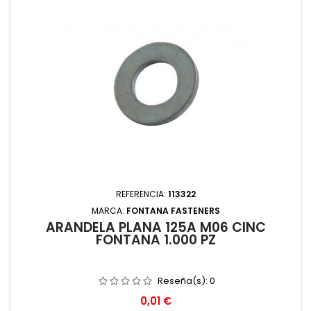
REFERENCIA:
113322
MARCA:
FONTANA FASTENERS
ARANDELA PLANA 125A M06 CINC
FONTANA 1.000 PZ
Reseña(s):
0
Precio
0,01 €