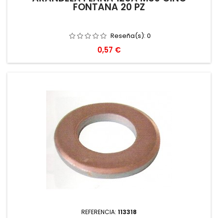
FONTANA 20 PZ
Reseña(s):
0
Precio
0,57 €
REFERENCIA:
113318