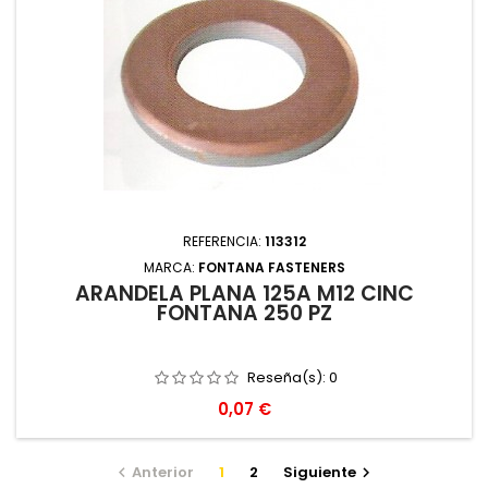
REFERENCIA:
113312
MARCA:
FONTANA FASTENERS
ARANDELA PLANA 125A M12 CINC
FONTANA 250 PZ
Reseña(s):
0
Precio
0,07 €
Anterior
1
2
Siguiente

