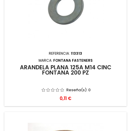
REFERENCIA:
113313
MARCA:
FONTANA FASTENERS
ARANDELA PLANA 125A M14 CINC
FONTANA 200 PZ
Reseña(s):
0
Precio
0,11 €