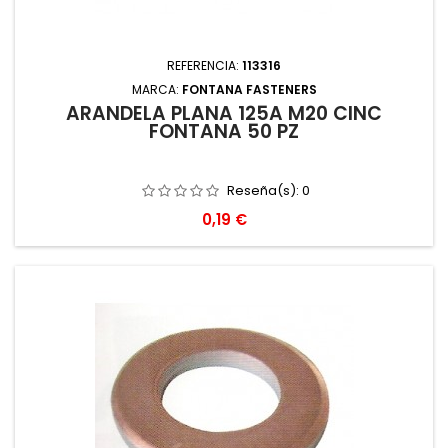
REFERENCIA:
113316
MARCA:
FONTANA FASTENERS
ARANDELA PLANA 125A M20 CINC
FONTANA 50 PZ
Reseña(s):
0
Precio
0,19 €