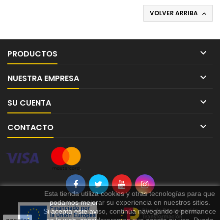
VOLVER ARRIBA


PRODUCTOS

NUESTRA EMPRESA

SU CUENTA

CONTACTO
Esta tienda utiliza cookies y otras tecnologías para que
podamos mejorar su experiencia en nuestros sitios.
Si acepta este aviso, continúa navegando o permanece