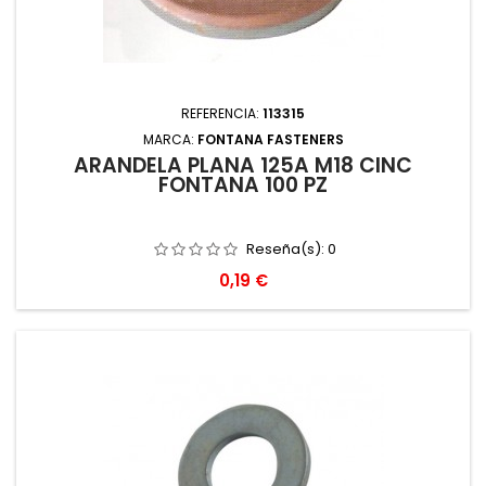
REFERENCIA:
113315
MARCA:
FONTANA FASTENERS
ARANDELA PLANA 125A M18 CINC
FONTANA 100 PZ
Reseña(s):
0
Precio
0,19 €