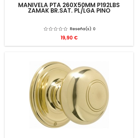
MANIVELA PTA 260X50MM P192LBS
ZAMAK BR.SAT. PL/LGA PINO
Reseña(s):
0
Precio
19,90 €