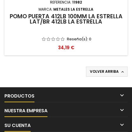
REFERENCIA:
11982
MARCA:
METALES LA ESTRELLA
POMO PUERTA 412LB 100MM LA ESTRELLA
LAT/BR 412LB LA ESTRELLA
Reseña(s):
0
Precio
34,19 €
VOLVER ARRIBA


PRODUCTOS

NUESTRA EMPRESA

SU CUENTA