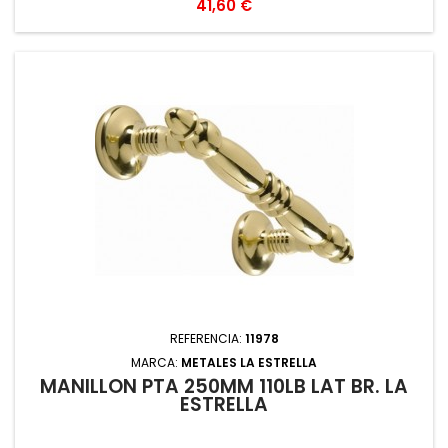
Precio
41,60 €
REFERENCIA:
11978
MARCA:
METALES LA ESTRELLA
MANILLON PTA 250MM 110LB LAT BR. LA
ESTRELLA