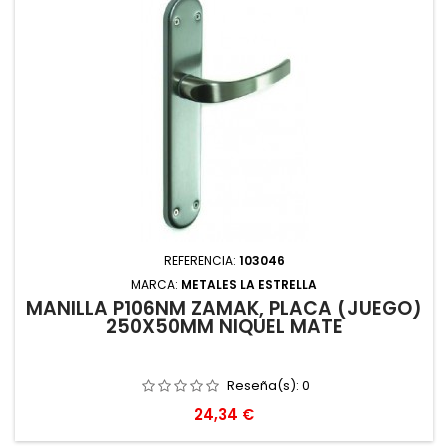
REFERENCIA:
103046
MARCA:
METALES LA ESTRELLA
MANILLA P106NM ZAMAK, PLACA (JUEGO)
250X50MM NIQUEL MATE
Reseña(s):
0
Precio
24,34 €