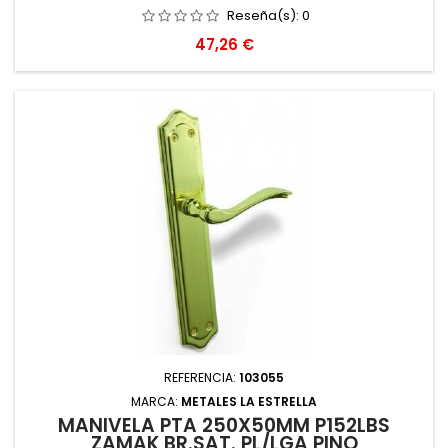
Reseña(s):
0
Precio
47,26 €
REFERENCIA:
103055
MARCA:
METALES LA ESTRELLA
MANIVELA PTA 250X50MM P152LBS
ZAMAK BR.SAT. PL/LGA PINO