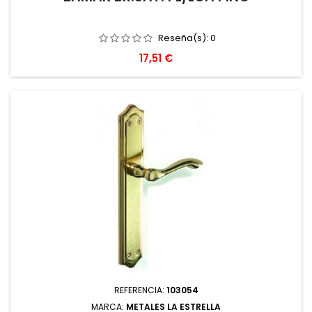
Reseña(s):
0
Precio
17,51 €
REFERENCIA:
103054
MARCA:
METALES LA ESTRELLA