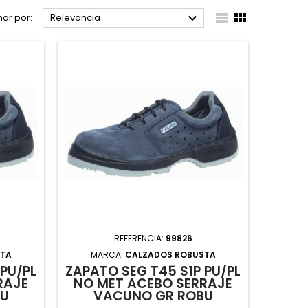



ar por:
Relevancia
REFERENCIA:
99826
STA
MARCA:
CALZADOS ROBUSTA
 PU/PL
ZAPATO SEG T45 S1P PU/PL
RAJE
NO MET ACEBO SERRAJE
BU
VACUNO GR ROBU