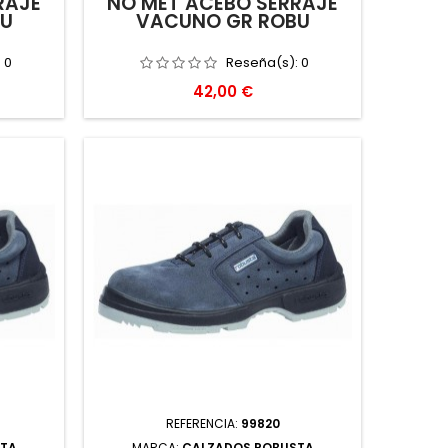
RAJE
NO MET ACEBO SERRAJE
BU
VACUNO GR ROBU
:
0
Reseña(s):
0
Precio
42,00 €
REFERENCIA:
99820
STA
MARCA:
CALZADOS ROBUSTA