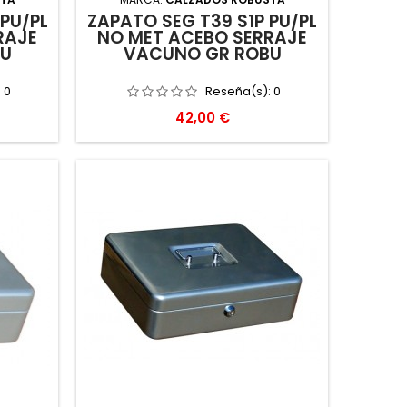
 PU/PL
ZAPATO SEG T39 S1P PU/PL
RAJE
NO MET ACEBO SERRAJE
BU
VACUNO GR ROBU
:
0
Reseña(s):
0
Precio
42,00 €