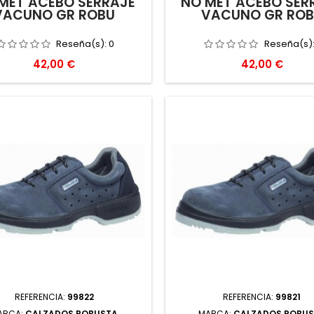
MET ACEBO SERRAJE
NO MET ACEBO SER
VACUNO GR ROBU
VACUNO GR RO
Reseña(s):
0
Reseña(s)
Precio
Precio
42,00 €
42,00 €
REFERENCIA:
99822
REFERENCIA:
99821
ARCA:
CALZADOS ROBUSTA
MARCA:
CALZADOS ROBU