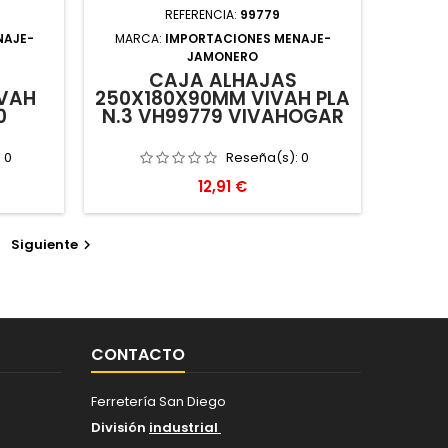
REFERENCIA:
99779
NAJE-
MARCA:
IMPORTACIONES MENAJE-
JAMONERO
CAJA ALHAJAS
VAH
250X180X90MM VIVAH PLA
0
N.3 VH99779 VIVAHOGAR
:
0
Reseña(s):
0
Precio
12,91 €
Siguiente

CONTACTO
Ferretería San Diego
División
industrial