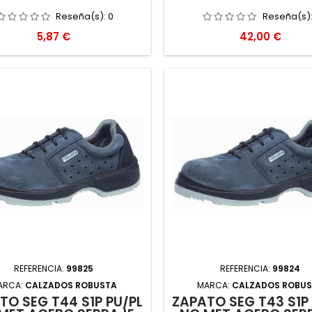
Reseña(s):
0
Reseña(s)
Precio
Precio
5,87 €
42,00 €
REFERENCIA:
99825
REFERENCIA:
99824
ARCA:
CALZADOS ROBUSTA
MARCA:
CALZADOS ROBU
TO SEG T44 S1P PU/PL
ZAPATO SEG T43 S1P