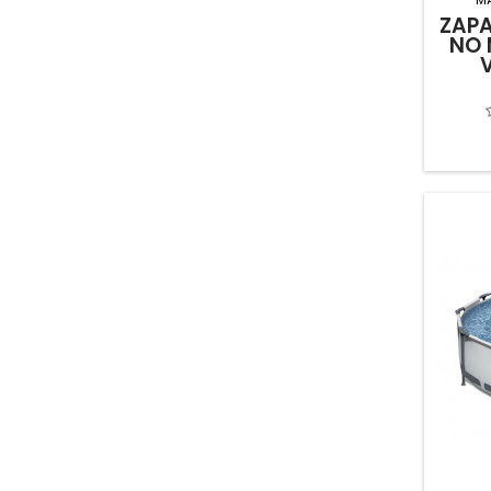
BRESME MADRID
(23)
ZAPA
BRICO FONTINI
(14)
NO 
BRICOLUX IBERICA
(1)
BRILLIANT AG
(1)
BRITA SPAIN
(1)
BTV
(9)
BUENO HERMANOS
(8)
BUPISA
(5)
CALZADOS PLASTICOS ESPA\OLES S
(47)
CALZADOS ROBUSTA
(244)
CARPINTERIA CLIMENT
(9)
CASTELL UNIVERSAL
(5)
CASTEY COCCIO
(2)
CECOTEC INNOVACIONES
(42)
CEGASA-CELAYA EMPARANZA Y GALD
(1)
CELESA
(1)