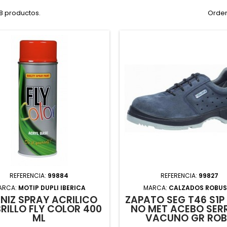
8 productos.
Orden
REFERENCIA:
99884
REFERENCIA:
99827
ARCA:
MOTIP DUPLI IBERICA
MARCA:
CALZADOS ROBU
NIZ SPRAY ACRILICO
ZAPATO SEG T46 S1P
BRILLO FLY COLOR 400
NO MET ACEBO SER
ML
VACUNO GR RO