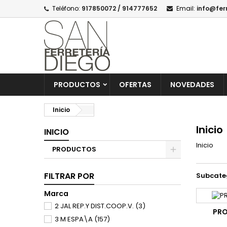
Teléfono:
917850072 / 914777652
Email:
info@fer
PRODUCTOS
OFERTAS
NOVEDADES
Inicio
Inicio
INICIO
Inicio
PRODUCTOS
FILTRAR POR
Subcate
Marca
2 JAL REP.Y DIST.COOP.V.
(3)
PR
3 M ESPA\A
(157)