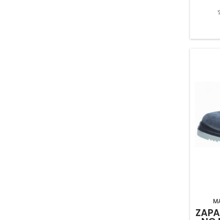
ALAK HERRAMIENTAS DE MANO
(2)
ALPEX
(6)
ALTUNA HERMANOS
(32)
ALYCO-TOOLS
(16)
AMILIBIA Y DE LA IGLESIA
(46)
ANDREU Y MIRIAM
(2)
APLLICATION DES GAZ
(12)
APPLICATION DES GAZ ( CAMPINGA
(2)
AQUA CENTER EUROPA
(11)
AQUAHOME BATHKITCHEN STYLES ,
(11)
ARCOS HERMANOS
(82)
AREA GLOBAL AREA
(2)
ARREGUI BUZONES Y SISTEMAS SEG
(23)
ARTICULOS DE FERRETERIA
(1)
ASCENDEO IBERIA
(6)
M
ZAPA
ASLAK
(1)