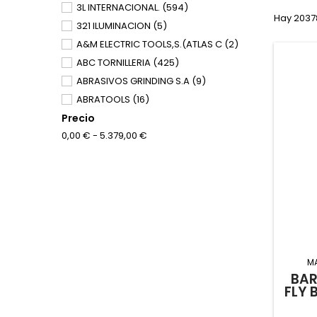
3L INTERNACIONAL.
(594)
Hay 2037
321 ILUMINACION
(5)
A&M ELECTRIC TOOLS,S.(ATLAS C
(2)
ABC TORNILLERIA
(425)
ABRASIVOS GRINDING S.A
(9)
ABRATOOLS
(16)
Precio
ABUS IBERICA
(87)
0,00 € - 5.379,00 €
ACCESORIOS Y RESORTES
(7)
ACHA,HERRAMIENTAS DE PRECISION
(138)
ACU ESPA/A
(1)
AGENCIA INTER. DE COMERCIO
(1)
AGHASA MADI
(2)
AGHASA TURIS
(23)
AGHASA TURIS
(18)
M
BAR
AIRE COMPRIMIDO INDUS.IBERIA.
(9)
FLY 
AIRUM LOGISTIC
(32)
AKZO NOBEL COATINGS S.A
(569)