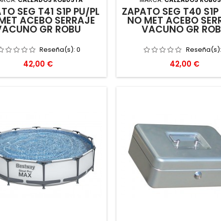
TO SEG T41 S1P PU/PL
ZAPATO SEG T40 S1P
MET ACEBO SERRAJE
NO MET ACEBO SER
VACUNO GR ROBU
VACUNO GR RO
Reseña(s):
0
Reseña(s)
Precio
Precio
42,00 €
42,00 €