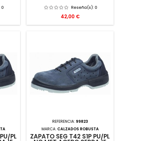
:
0
Reseña(s):
0
Precio
42,00 €
REFERENCIA:
99823
STA
MARCA:
CALZADOS ROBUSTA
 PU/PL
ZAPATO SEG T42 S1P PU/PL