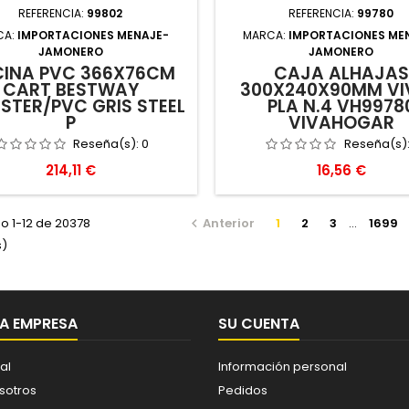
REFERENCIA:
99802
REFERENCIA:
99780
CA:
IMPORTACIONES MENAJE-
MARCA:
IMPORTACIONES ME
JAMONERO
JAMONERO
CINA PVC 366X76CM
CAJA ALHAJAS
CART BESTWAY
300X240X90MM VI
ESTER/PVC GRIS STEEL
PLA N.4 VH9978
P
VIVAHOGAR
Reseña(s):
0
Reseña(s)
Precio
Precio
214,11 €
16,56 €
o 1-12 de 20378
Anterior
1
2
3
…
1699

s)
A EMPRESA
SU CUENTA
al
Información personal
sotros
Pedidos