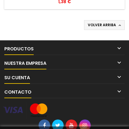
Precio
1,38 €
VOLVER ARRIBA


PRODUCTOS

NUESTRA EMPRESA

SU CUENTA

CONTACTO