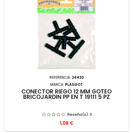
REFERENCIA:
24420
MARCA:
PLASGOT
CONECTOR RIEGO 12 MM GOTEO
BRICOJARDIN PP EN T 19111 5 PZ
Reseña(s):
0
Precio
1,08 €