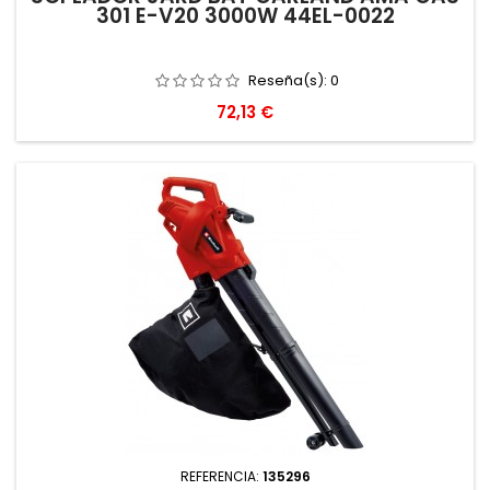
301 E-V20 3000W 44EL-0022
Reseña(s):
0
Precio
72,13 €
REFERENCIA:
135296