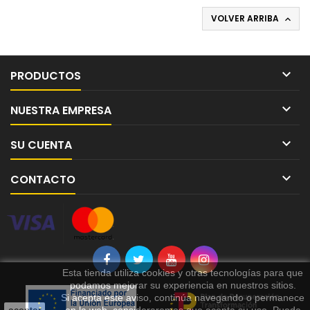
VOLVER ARRIBA


PRODUCTOS

NUESTRA EMPRESA

SU CUENTA

CONTACTO
Esta tienda utiliza cookies y otras tecnologías para que
podamos mejorar su experiencia en nuestros sitios.
Si acepta este aviso, continúa navegando o permanece