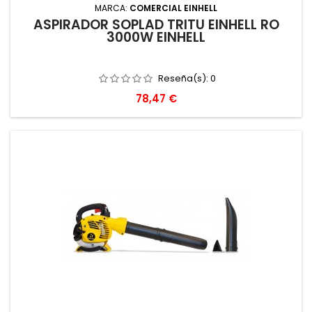
MARCA:
COMERCIAL EINHELL
ASPIRADOR SOPLAD TRITU EINHELL RO
3000W EINHELL
Reseña(s):
0
Precio
78,47 €