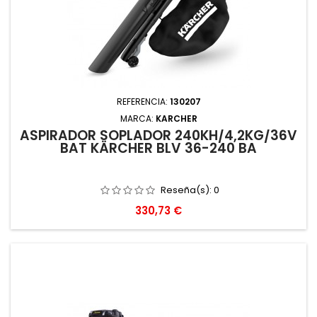
REFERENCIA:
130207
MARCA:
KARCHER
ASPIRADOR SOPLADOR 240KH/4,2KG/36V
BAT KÄRCHER BLV 36-240 BA
Reseña(s):
0
Precio
330,73 €