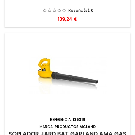
Reseña(s):
0
Precio
139,24 €
REFERENCIA:
135319
MARCA:
PRODUCTOS MCLAND
SOPLADOR JARD BAT GARLAND AMA GAS