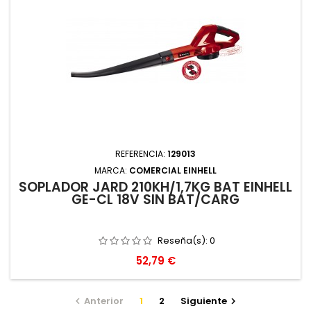
REFERENCIA:
129013
MARCA:
COMERCIAL EINHELL
SOPLADOR JARD 210KH/1,7KG BAT EINHELL
GE-CL 18V SIN BAT/CARG
Reseña(s):
0
Precio
52,79 €
Anterior
1
2
Siguiente

