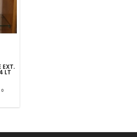
 EXT.
4 LT
:
0