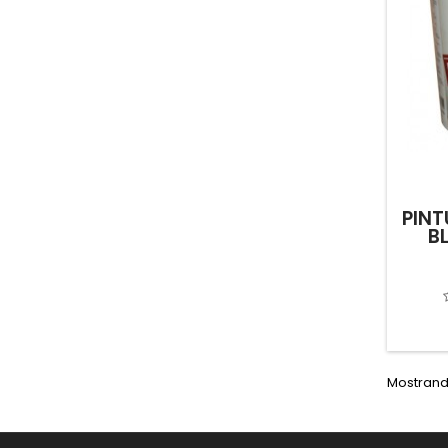
PINT
B
Mostrando