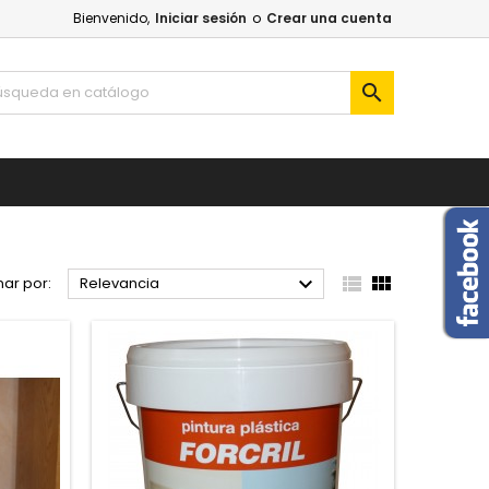
Bienvenido,
Iniciar sesión
o
Crear una cuenta




ar por:
Relevancia