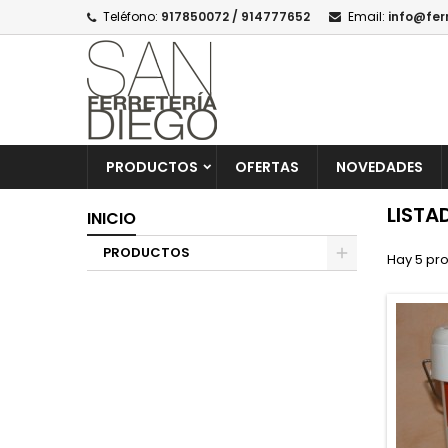
Teléfono:
917850072 / 914777652
Email:
info@fer
PRODUCTOS
OFERTAS
NOVEDADES
LISTA
INICIO
PRODUCTOS
Hay 5 pr