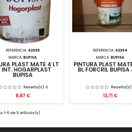
REFERENCIA:
42355
REFERENCIA:
42354
MARCA:
BUPISA
MARCA:
BUPISA
URA PLAST MATE 4 LT
PINTURA PLAST MATE
L INT. HOGARPLAST
BL FORCRIL BUPISA 
BUPISA
Reseña(s):
0
Reseña(s)
Precio
Precio
8,87 €
13,71 €
 1-5 de 5 artículo(s)