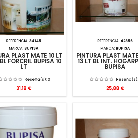
REFERENCIA:
34145
REFERENCIA:
42356
MARCA:
BUPISA
MARCA:
BUPISA
URA PLAST MATE 10 LT
PINTURA PLAST MATE 
 BL FORCRIL BUPISA 10
13 LT BL INT. HOGAR
LT
BUPISA
Reseña(s):
0
Reseña(s)
Precio
Precio
31,18 €
25,88 €