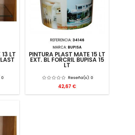
REFERENCIA:
34146
MARCA:
BUPISA
13 LT
PINTURA PLAST MATE 15 LT
PLAST
EXT. BL FORCRIL BUPISA 15
LT
:
0
Reseña(s):
0
Precio
42,67 €