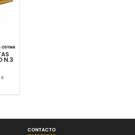
S OSYMA
TAS
 N.3
:
0
CONTACTO