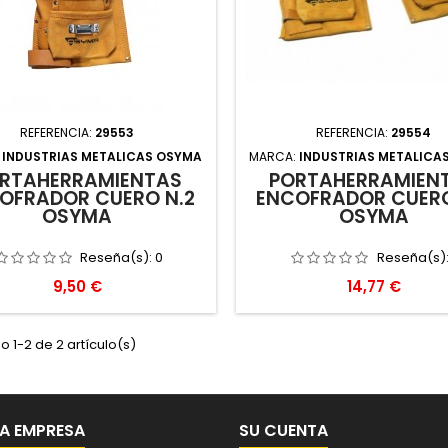
REFERENCIA:
29553
REFERENCIA:
29554
:
INDUSTRIAS METALICAS OSYMA
MARCA:
INDUSTRIAS METALICA
RTAHERRAMIENTAS
PORTAHERRAMIEN
OFRADOR CUERO N.2
ENCOFRADOR CUERO
OSYMA
OSYMA
Reseña(s):
0
Reseña(s)
Precio
Precio
9,50 €
14,77 €
 1-2 de 2 artículo(s)
A EMPRESA
SU CUENTA