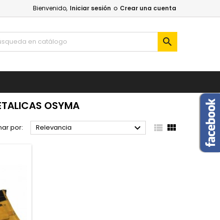
Bienvenido,
Iniciar sesión
o
Crear una cuenta

ETALICAS OSYMA



ar por:
Relevancia