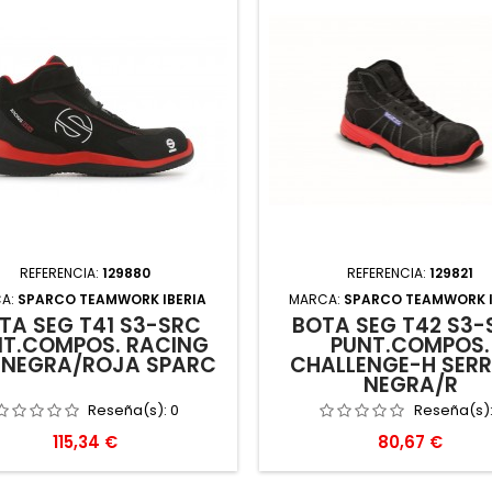
REFERENCIA:
129880
REFERENCIA:
129821
A:
SPARCO TEAMWORK IBERIA
MARCA:
SPARCO TEAMWORK I
TA SEG T41 S3-SRC
BOTA SEG T42 S3-
NT.COMPOS. RACING
PUNT.COMPOS.
 NEGRA/ROJA SPARC
CHALLENGE-H SER
NEGRA/R
Reseña(s):
0
Reseña(s)
Precio
Precio
115,34 €
80,67 €