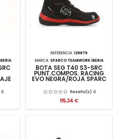
REFERENCIA:
129879
BERIA
MARCA:
SPARCO TEAMWORK IBERIA
SRC
BOTA SEG T40 S3-SRC
PUNT.COMPOS. RACING
RAJE
EVO NEGRA/ROJA SPARC
:
0
Reseña(s):
0
Precio
115,34 €