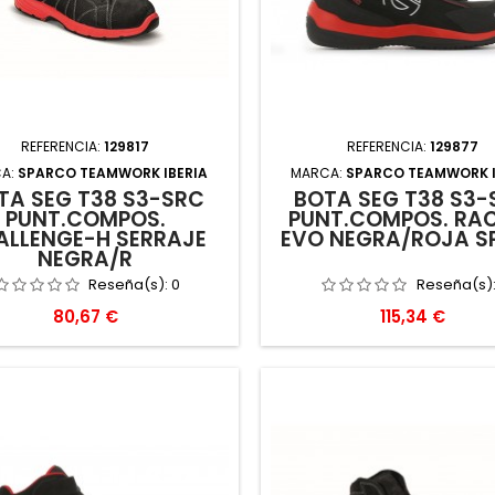
REFERENCIA:
129817
REFERENCIA:
129877
A:
SPARCO TEAMWORK IBERIA
MARCA:
SPARCO TEAMWORK I
TA SEG T38 S3-SRC
BOTA SEG T38 S3-
PUNT.COMPOS.
PUNT.COMPOS. RA
ALLENGE-H SERRAJE
EVO NEGRA/ROJA S
NEGRA/R
Reseña(s):
0
Reseña(s)
Precio
Precio
80,67 €
115,34 €