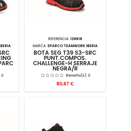
REFERENCIA:
129818
BERIA
MARCA:
SPARCO TEAMWORK IBERIA
SRC
BOTA SEG T39 S3-SRC
CING
PUNT.COMPOS.
PARC
CHALLENGE-H SERRAJE
NEGRA/R
:
0
Reseña(s):
0
Precio
80,67 €