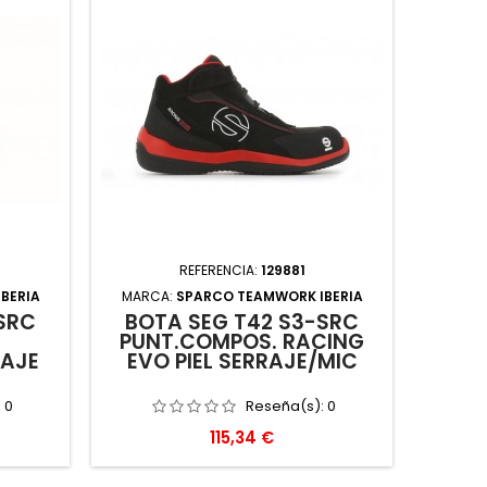
REFERENCIA:
129881
BERIA
MARCA:
SPARCO TEAMWORK IBERIA
SRC
BOTA SEG T42 S3-SRC
PUNT.COMPOS. RACING
RAJE
EVO PIEL SERRAJE/MIC
:
0
Reseña(s):
0
Precio
115,34 €