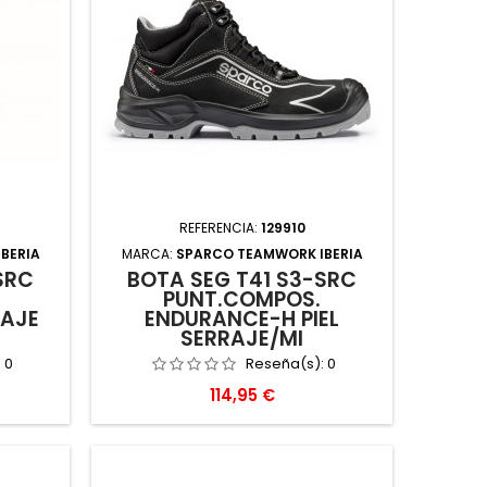
REFERENCIA:
129910
BERIA
MARCA:
SPARCO TEAMWORK IBERIA
SRC
BOTA SEG T41 S3-SRC
PUNT.COMPOS.
RAJE
ENDURANCE-H PIEL
SERRAJE/MI
:
0
Reseña(s):
0
Precio
114,95 €