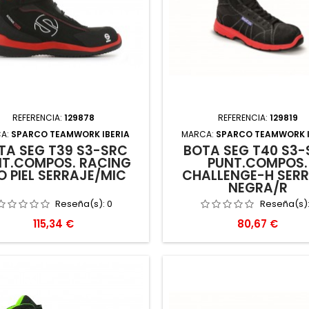
REFERENCIA:
129878
REFERENCIA:
129819
A:
SPARCO TEAMWORK IBERIA
MARCA:
SPARCO TEAMWORK I
TA SEG T39 S3-SRC
BOTA SEG T40 S3-
NT.COMPOS. RACING
PUNT.COMPOS.
O PIEL SERRAJE/MIC
CHALLENGE-H SER
NEGRA/R
Reseña(s):
0
Reseña(s)
Precio
Precio
115,34 €
80,67 €