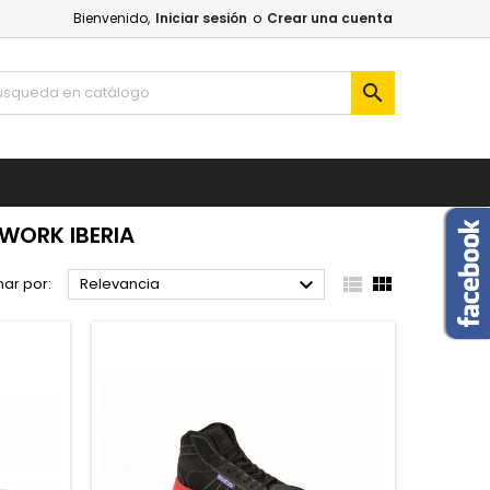
Bienvenido,
Iniciar sesión
o
Crear una cuenta

WORK IBERIA



ar por:
Relevancia