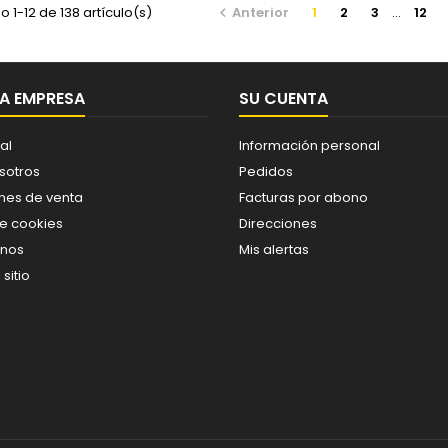
 1-12 de 138 artículo(s)
Anterior
1
2
3
…
12

A EMPRESA
SU CUENTA
al
Información personal
sotros
Pedidos
nes de venta
Facturas por abono
de cookies
Direcciones
enos
Mis alertas
sitio