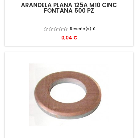
ARANDELA PLANA 125A M10 CINC
FONTANA 500 PZ
Reseña(s):
0
Precio
0,04 €