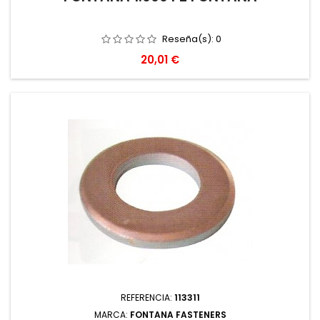
Reseña(s):
0
Precio
20,01 €
REFERENCIA:
113311
MARCA:
FONTANA FASTENERS