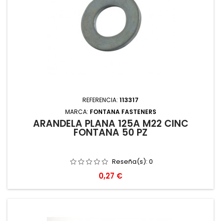
REFERENCIA:
113317
MARCA:
FONTANA FASTENERS
ARANDELA PLANA 125A M22 CINC
FONTANA 50 PZ
Reseña(s):
0
Precio
0,27 €