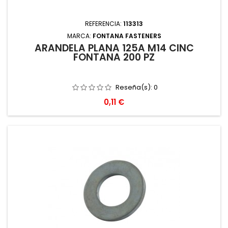
REFERENCIA:
113313
MARCA:
FONTANA FASTENERS
ARANDELA PLANA 125A M14 CINC
FONTANA 200 PZ
Reseña(s):
0
Precio
0,11 €