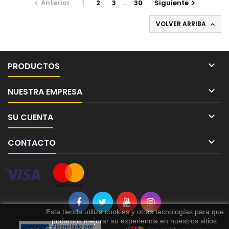
Anterior
1
2
3
…
30
Siguiente


VOLVER ARRIBA


PRODUCTOS

NUESTRA EMPRESA

SU CUENTA

CONTACTO
Esta tienda utiliza cookies y otras tecnologías para que
podamos mejorar su experiencia en nuestros sitios.