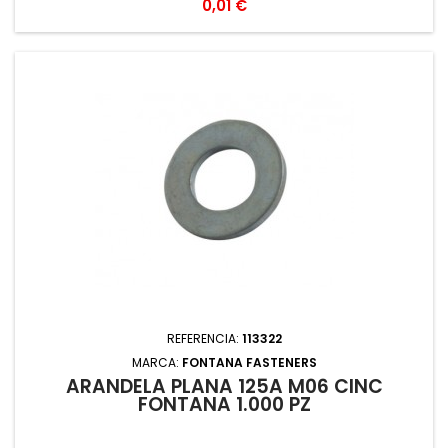
Precio
0,01 €
REFERENCIA:
113322
MARCA:
FONTANA FASTENERS
ARANDELA PLANA 125A M06 CINC
FONTANA 1.000 PZ