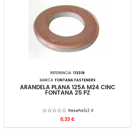
REFERENCIA:
113318
MARCA:
FONTANA FASTENERS
ARANDELA PLANA 125A M24 CINC
FONTANA 25 PZ
Reseña(s):
0
Precio
0,33 €