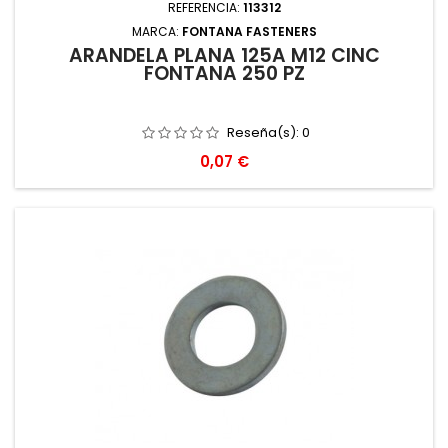
REFERENCIA:
113312
MARCA:
FONTANA FASTENERS
ARANDELA PLANA 125A M12 CINC
FONTANA 250 PZ
Reseña(s):
0
Precio
0,07 €