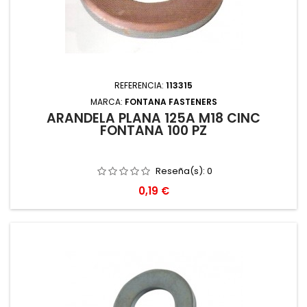
REFERENCIA:
113315
MARCA:
FONTANA FASTENERS
ARANDELA PLANA 125A M18 CINC
FONTANA 100 PZ
Reseña(s):
0
Precio
0,19 €