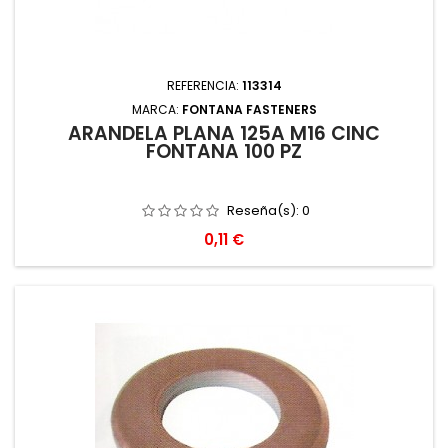
REFERENCIA:
113314
MARCA:
FONTANA FASTENERS
ARANDELA PLANA 125A M16 CINC
FONTANA 100 PZ
Reseña(s):
0
Precio
0,11 €