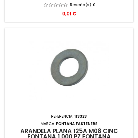
Reseña(s):
0
Precio
0,01 €
REFERENCIA:
113323
MARCA:
FONTANA FASTENERS
ARANDELA PLANA 125A M08 CINC
FONTANA 1.000 PZ FONTANA